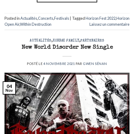
Posted in
Actualités
,
Concerts
,
Festivals
|
Tagged
Horizon Fest 2022
,
Horizon
Open Air
,
Within Destruction
Laissez un commentaire
ACTUALITÉS
,
KORBAK FAMILY
,
PARTENAIRES
New World Disorder New Single
POSTÉ LE
4 NOVEMBRE 2021
PAR
GWEN SÉNAN
04
Nov