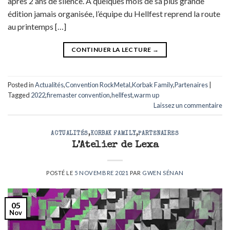
après 2 ans de silence. À quelques mois de sa plus grande
édition jamais organisée, l’équipe du Hellfest reprend la route
au printemps […]
CONTINUER LA LECTURE
→
Posted in
Actualités
,
Convention RockMetal
,
Korbak Family
,
Partenaires
|
Tagged
2022
,
firemaster convention
,
hellfest
,
warm up
Laissez un commentaire
ACTUALITÉS
,
KORBAK FAMILY
,
PARTENAIRES
L’Atelier de Lexa
POSTÉ LE
5 NOVEMBRE 2021
PAR
GWEN SÉNAN
05
Nov