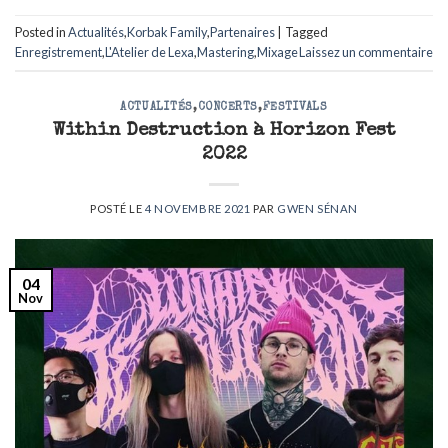
Posted in
Actualités
,
Korbak Family
,
Partenaires
|
Tagged
Enregistrement
,
L'Atelier de Lexa
,
Mastering
,
Mixage
Laissez un commentaire
ACTUALITÉS
,
CONCERTS
,
FESTIVALS
Within Destruction à Horizon Fest
2022
POSTÉ LE
4 NOVEMBRE 2021
PAR
GWEN SÉNAN
04
Nov