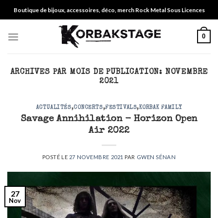
Skip
Boutique de bijoux, accessoires, déco, merch Rock Metal Sous Licences
to
content
0
ARCHIVES PAR MOIS DE PUBLICATION:
NOVEMBRE
2021
ACTUALITÉS
,
CONCERTS
,
FESTIVALS
,
KORBAK FAMILY
Savage Annihilation - Horizon Open
Air 2022
POSTÉ LE
27 NOVEMBRE 2021
PAR
GWEN SÉNAN
27
Nov