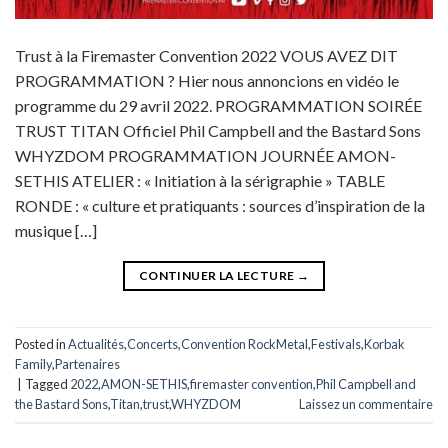
Trust à la Firemaster Convention 2022 VOUS AVEZ DIT
PROGRAMMATION ? Hier nous annoncions en vidéo le
programme du 29 avril 2022. PROGRAMMATION SOIRÉE
TRUST TITAN Officiel Phil Campbell and the Bastard Sons
WHYZDOM PROGRAMMATION JOURNÉE AMON-
SETHIS ATELIER : « Initiation à la sérigraphie » TABLE
RONDE : « culture et pratiquants : sources d’inspiration de la
musique […]
CONTINUER LA LECTURE
→
Posted in
Actualités
,
Concerts
,
Convention RockMetal
,
Festivals
,
Korbak
Family
,
Partenaires
|
Tagged
2022
,
AMON-SETHIS
,
firemaster convention
,
Phil Campbell and
the Bastard Sons
,
Titan
,
trust
,
WHYZDOM
Laissez un commentaire