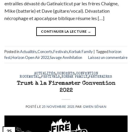
entrailles dévasté du Gatinaicticut par les frères Chaigne,
Mike (batterie) et Dave (guitare/vocal). Dévastation
nécrophage et apocalypse biblique résume les […]
CONTINUER LA LECTURE
→
Posted in
Actualités
,
Concerts
,
Festivals
,
Korbak Family
|
Tagged
horizon
fest
,
Horizon Open Air 2022
,
Savage Annihilation
Laissez un commentaire
ACTUALITÉS
,
CONCERTS
,
CONVENTION
ROCKMETAL
,
FESTIVALS
,
KORBAK FAMILY
,
PARTENAIRES
Trust à la Firemaster Convention
2022
POSTÉ LE
25 NOVEMBRE 2021
PAR
GWEN SÉNAN
25