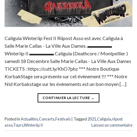
Caligula Winteriip Fest II Riipost Asso est avec Caligula à
Salle Marie Callas - La Ville Aux Dames. ▬▬▬▬▬
Winteriip II ▬▬▬▬▬ Caligula (Deathcore / Montpellier )
samedi 18 Décembre Salle Marie Callas - La Ville Aux Dames
TICKETS : https://cutt.ly/KhO7phz *** Notre Boutique
KorbakStage sera présente sur cet évènement !!! *** Notre
Nid Korbakstage sur les évènements est un bon moyen […]
CONTINUER LA LECTURE
→
Posted in
Actualités
,
Concerts
,
Festivals
|
Tagged
2021
,
Caligula
,
riipost
asso
,
Tours
,
Winteriip II
Laissez un commentaire