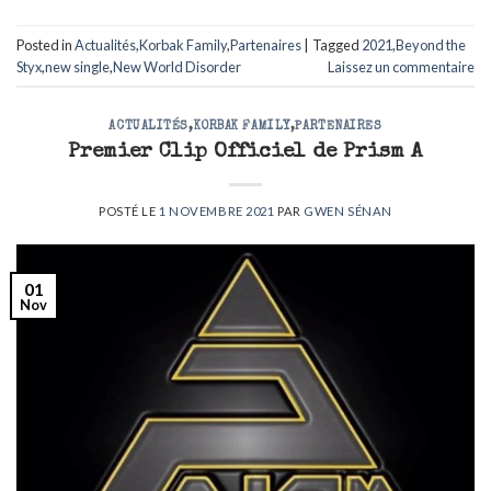
Posted in
Actualités
,
Korbak Family
,
Partenaires
|
Tagged
2021
,
Beyond the
Styx
,
new single
,
New World Disorder
Laissez un commentaire
ACTUALITÉS
,
KORBAK FAMILY
,
PARTENAIRES
Premier Clip Officiel de Prism A
POSTÉ LE
1 NOVEMBRE 2021
PAR
GWEN SÉNAN
01
Nov