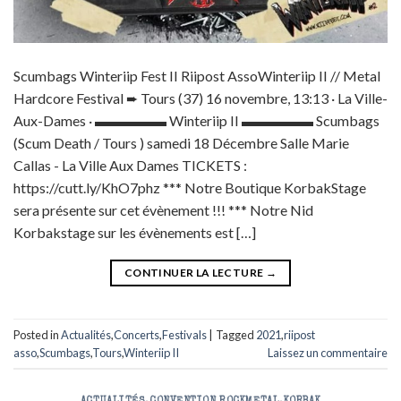
Scumbags Winteriip Fest II Riipost AssoWinteriip II // Metal
Hardcore Festival ➨ Tours (37) 16 novembre, 13:13 · La Ville-
Aux-Dames · ▬▬▬▬▬ Winteriip II ▬▬▬▬▬ Scumbags
(Scum Death / Tours ) samedi 18 Décembre Salle Marie
Callas - La Ville Aux Dames TICKETS :
https://cutt.ly/KhO7phz *** Notre Boutique KorbakStage
sera présente sur cet évènement !!! *** Notre Nid
Korbakstage sur les évènements est […]
CONTINUER LA LECTURE
→
Posted in
Actualités
,
Concerts
,
Festivals
|
Tagged
2021
,
riipost
asso
,
Scumbags
,
Tours
,
Winteriip II
Laissez un commentaire