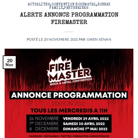
ACTUALITÉS
,
CONVENTION ROCKMETAL
,
KORBAK
FAMILY
,
PARTENAIRES
ALERTE ANNONCE PROGRAMMATION
FIREMASTER
POSTÉ LE
20 NOVEMBRE 2021
PAR
GWEN SÉNAN
20
Nov