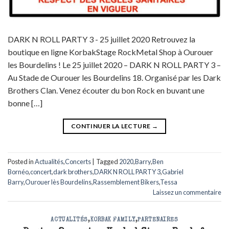
DARK N ROLL PARTY 3 - 25 juillet 2020 Retrouvez la
boutique en ligne KorbakStage RockMetal Shop à Ourouer
les Bourdelins ! Le 25 juillet 2020 – DARK N ROLL PARTY 3 –
Au Stade de Ourouer les Bourdelins 18. Organisé par les Dark
Brothers Clan. Venez écouter du bon Rock en buvant une
bonne […]
CONTINUER LA LECTURE
→
Posted in
Actualités
,
Concerts
|
Tagged
2020
,
Barry
,
Ben
Bornéo
,
concert
,
dark brothers
,
DARK N ROLL PARTY 3
,
Gabriel
Barry
,
Ourouer lès Bourdelins
,
Rassemblement Bikers
,
Tessa
Laissez un commentaire
ACTUALITÉS
,
KORBAK FAMILY
,
PARTENAIRES