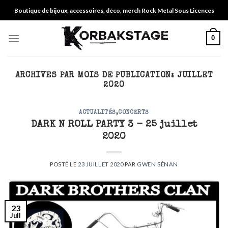
Skip
Boutique de bijoux, accessoires, déco, merch Rock Metal Sous Licences
to
content
0
ARCHIVES PAR MOIS DE PUBLICATION:
JUILLET
2020
ACTUALITÉS
,
CONCERTS
DARK N ROLL PARTY 3 - 25 juillet
2020
POSTÉ LE
23 JUILLET 2020
PAR
GWEN SÉNAN
23
Juil