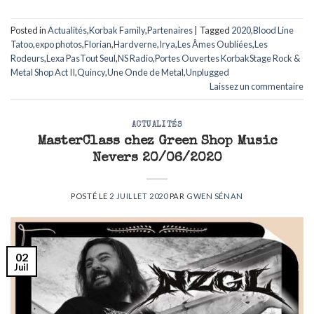
Posted in
Actualités
,
Korbak Family
,
Partenaires
|
Tagged
2020
,
Blood Line
Tatoo
,
expo photos
,
Florian
,
Hardverne
,
Irya
,
Les Âmes Oubliées
,
Les
Rodeurs
,
Lexa PasTout Seul
,
NS Radio
,
Portes Ouvertes KorbakStage Rock &
Metal Shop Act II
,
Quincy
,
Une Onde de Metal
,
Unplugged
Laissez un commentaire
ACTUALITÉS
MasterClass chez Green Shop Music
Nevers 20/06/2020
POSTÉ LE
2 JUILLET 2020
PAR
GWEN SÉNAN
02
Juil