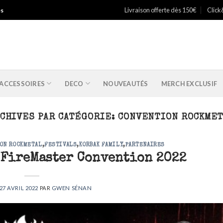
Livraison offerte dès 150€
Click
es
ACCESSOIRES
DECO
NOUVEAUTÉS
MERCH EXCLUSIF
CHIVES PAR CATÉGORIE:
CONVENTION ROCKME
ON ROCKMETAL
,
FESTIVALS
,
KORBAK FAMILY
,
PARTENAIRES
 FireMaster Convention 2022
27 AVRIL 2022
PAR
GWEN SÉNAN