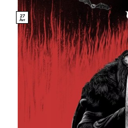
27
Avr