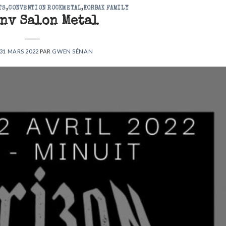
TS
,
CONVENTION ROCKMETAL
,
KORBAK FAMILY
onv Salon Metal
31 MARS 2022
PAR
GWEN SÉNAN