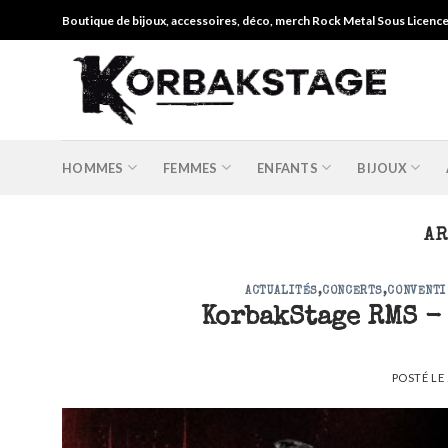
Skip
Boutique de bijoux, accessoires, déco, merch Rock Metal Sous Licenc
to
content
HOMMES
FEMMES
ENFANTS
BIJOUX
AR
ACTUALITÉS
,
CONCERTS
,
CONVENTI
KorbakStage RMS -
POSTÉ LE