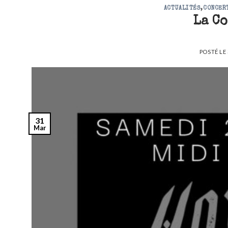
ACTUALITÉS
,
CONCER
La C
POSTÉ LE
31
Mar