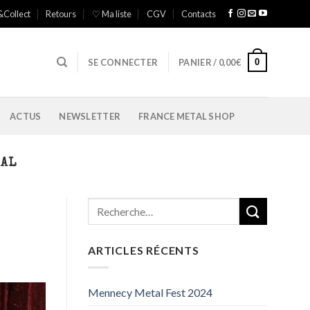
&Collect
Retours
♡ Ma liste
CGV
Contacts
0
SE CONNECTER
PANIER /
0,00
€
ACTUS
NEWSLETTER
FRANCE METAL SHOP
TAL
ARTICLES RÉCENTS
Mennecy Metal Fest 2024