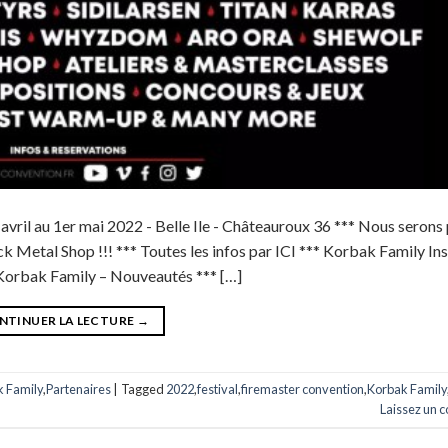
il au 1er mai 2022 - Belle Ile - Châteauroux 36 *** Nous serons
Metal Shop !!! *** Toutes les infos par ICI *** Korbak Family Ins
 Korbak Family – Nouveautés *** […]
NTINUER LA LECTURE
→
 Family
,
Partenaires
|
Tagged
2022
,
festival
,
firemaster convention
,
Korbak Family
Laissez un 