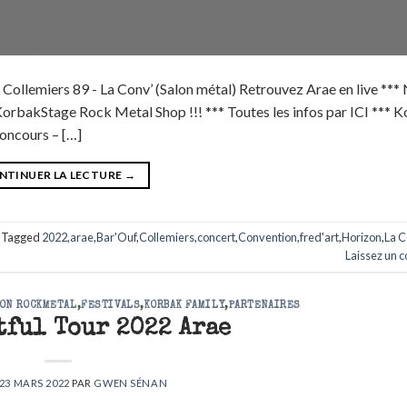
Collemiers 89 - La Conv’ (Salon métal) Retrouvez Arae en live ***
orbakStage Rock Metal Shop !!! *** Toutes les infos par ICI *** 
Concours – […]
NTINUER LA LECTURE
→
Tagged
2022
,
arae
,
Bar'Ouf
,
Collemiers
,
concert
,
Convention
,
fred'art
,
Horizon
,
La C
Laissez un 
ON ROCKMETAL
,
FESTIVALS
,
KORBAK FAMILY
,
PARTENAIRES
tful Tour 2022 Arae
23 MARS 2022
PAR
GWEN SÉNAN