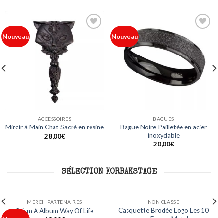
Ajouter
Ajouter
Nouveau
Nouveau
à ma
à ma
liste
liste
ACCESSOIRES
BAGUES
Bague Noire Pailletée en acier
Miroir à Main Chat Sacré en résine
inoxydable
28,00
€
20,00
€
SÉLECTION KORBAKSTAGE
NON CLASSÉ
NON CLASSÉ
Mug Logo Les 10 ans France
Sweat Capuche Logo Les 10 ans