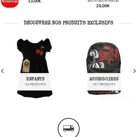
Metal
France Metal
Ajouter
Ajouter
à ma
à ma
12,00
€
35,00
€
liste
liste
DÉCOUVREZ NOS PRODUITS EXCLUSIFS
ENFANTS
ACCESSOIRES
33 PRODUITS
157 PRODUITS