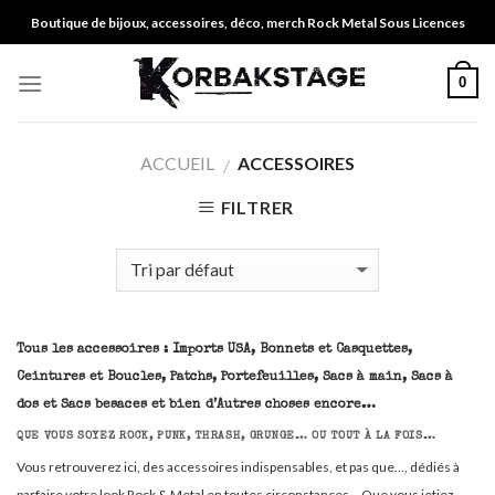
Skip
Boutique de bijoux, accessoires, déco, merch Rock Metal Sous Licences
to
content
0
ACCUEIL
ACCESSOIRES
/
FILTRER
Tous les accessoires : Imports USA, Bonnets et Casquettes,
Ceintures et Boucles, Patchs, Portefeuilles, Sacs à main, Sacs à
dos et Sacs besaces et bien d’Autres choses encore…
QUE VOUS SOYEZ ROCK, PUNK, THRASH, GRUNGE… OU TOUT À LA FOIS…
Vous retrouverez ici, des accessoires indispensables, et pas que…, dédiés à
parfaire votre look Rock & Metal en toutes circonstances… Que vous jetiez