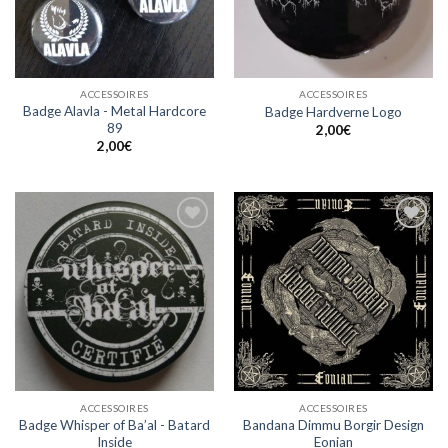
ACCESSOIRES
ACCESSOIRES
Badge Alavla - Metal Hardcore
Badge Hardverne Logo
89
2,00
€
2,00
€
Ajouter
Ajouter
à ma
à ma
liste
liste
ACCESSOIRES
ACCESSOIRES
Badge Whisper of Ba’al - Batard
Bandana Dimmu Borgir Design
Inside
Eonian