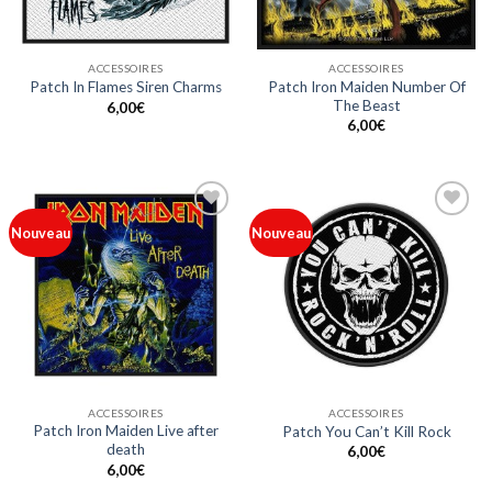
ACCESSOIRES
ACCESSOIRES
Patch Iron Maiden Number Of
Patch In Flames Siren Charms
The Beast
6,00
€
6,00
€
Ajouter
Ajouter
Nouveau
Nouveau
à ma
à ma
liste
liste
ACCESSOIRES
ACCESSOIRES
Patch Iron Maiden Live after
Patch You Can’t Kill Rock
death
6,00
€
6,00
€