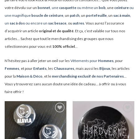
votre dévolu sur un
bonnet
, une
casquette
ou même un
bob
, une
ceinture
ou
une magnifique
boucle de ceinture
, un
patch
, un
portefeuille
, un
sac à main
,
un
sac à dos
ou encore un
sac besace
, ou
autres
. Vous aurez l’assurance
d’acquérir un article
original et de qualité
. Et ça, c’est valable sur tous nos
articles… Sachez que tout le merchandising des groupes que nous
sélectionnons pour vous est
100% officiel
…
N’hésitez pas à aller jeter un oeil sur les
Vêtements pour
Hommes
, pour
Femmes
, et pour
Enfants
, les
Chaussures
, mais aussi les
Bijoux
, les articles
pour la
Maison & Déco
, et le
merchandising exclusif de nos Partenaires
…
Vous y trouverez sans aucun doute une idée de cadeau… à offrir ou à vous
faire offrir !
Ajouter
Ajouter
à ma
à ma
liste
liste