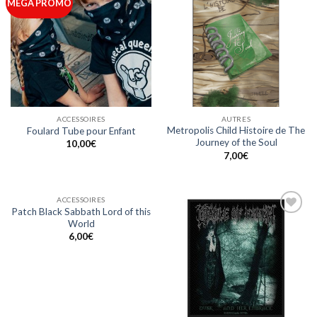
Ajouter
Ajouter
MEGA PROMO
à ma
à ma
liste
liste
ACCESSOIRES
AUTRES
Metropolis Child Histoire de The
Foulard Tube pour Enfant
Journey of the Soul
10,00
€
7,00
€
ACCESSOIRES
Patch Black Sabbath Lord of this
World
Ajouter
Ajouter
à ma
à ma
6,00
€
liste
liste