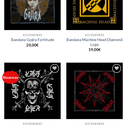
ACCESSOIRES
ACCESSOIRES
Bandana Machine Head Diamond
Bandana Gojira Fortitude
Logo
20,00
€
19,00
€
Ajouter
Ajouter
Nouveau
à ma
à ma
liste
liste
ACCESSOIRES
ACCESSOIRES