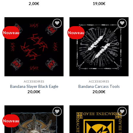
2,00
€
19,00
€
Ajouter
Ajouter
Nouveau
Nouveau
à ma
à ma
liste
liste
ACCESSOIRES
ACCESSOIRES
Bandana Slayer Black Eagle
Bandana Carcass Tools
20,00
€
20,00
€
Ajouter
Ajouter
Nouveau
à ma
à ma
liste
liste