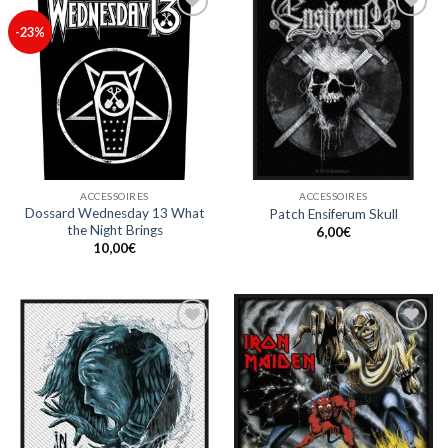
Ajouter
Ajouter
-23%
à ma
à ma
liste
liste
ACCESSOIRES
ACCESSOIRES
Dossard Wednesday 13 What
Patch Ensiferum Skull
the Night Brings
6,00
€
10,00
€
Ajouter
Ajouter
à ma
à ma
liste
liste