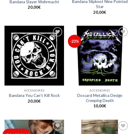
Bandana Slipknot Nine Pointed
Bandana Slayer Wehrmacht
Star
20,00
€
20,00
€
Ajouter
Ajouter
-23%
à ma
à ma
liste
liste
ACCESSOIRES
ACCESSOIRES
Dossard Metallica Design
Bandana You Can’t Kill Rock
Creeping Death
20,00
€
10,00
€