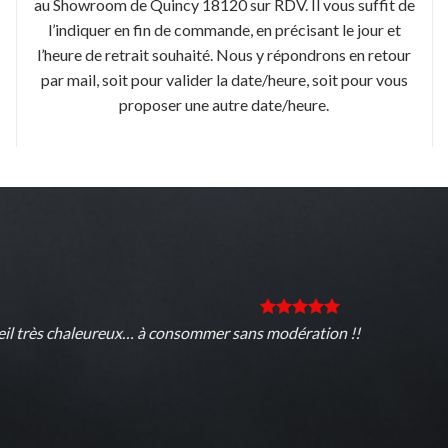
au Showroom de Quincy 18120 sur RDV. Il vous suffit de
l’indiquer en fin de commande, en précisant le jour et
l’heure de retrait souhaité. Nous y répondrons en retour
par mail, soit pour valider la date/heure, soit pour vous
proposer une autre date/heure.
aleureux… à consommer sans modération !!