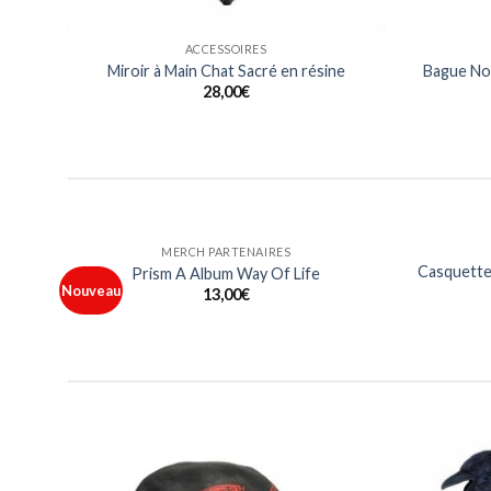
ACCESSOIRES
Miroir à Main Chat Sacré en résine
Bague Noi
28,00
€
HOMMES
nce Metal
T Shirt Logo Les 10 ans France Metal
15,00
€
Ajouter
Ajouter
à ma
à ma
liste
liste