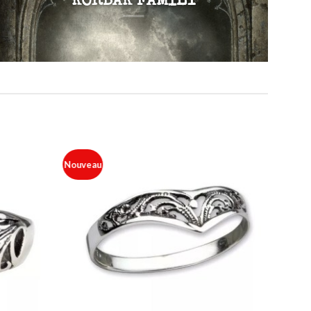
KORBAK FAMILY
Nouveau
Ajouter
Ajouter
à ma
à ma
liste
liste