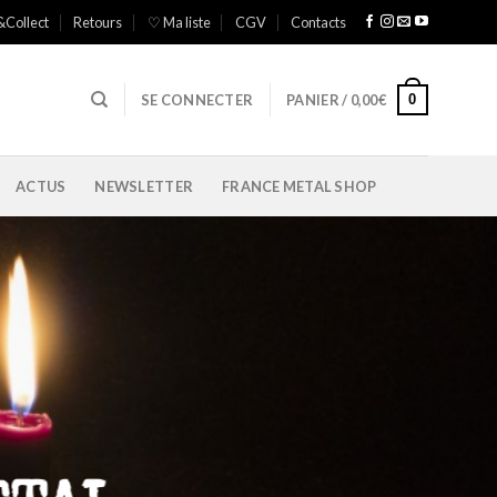
&Collect
Retours
♡ Ma liste
CGV
Contacts
0
SE CONNECTER
PANIER /
0,00
€
ACTUS
NEWSLETTER
FRANCE METAL SHOP