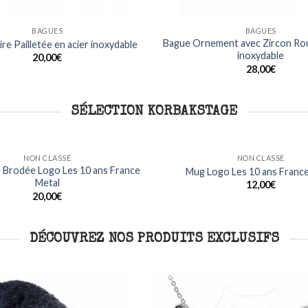
BAGUES
BAGUES
Bague Ornement avec Zircon Rou
re Pailletée en acier inoxydable
inoxydable
20,00
€
28,00
€
SÉLECTION KORBAKSTAGE
NON CLASSÉ
NON CLASSÉ
T Shirt Manches Longues
T Shirt Kermhit Logo
Metalhead France M
15,00
€
Ajouter
à ma
22,00
€
liste
DÉCOUVREZ NOS PRODUITS EXCLUSIFS