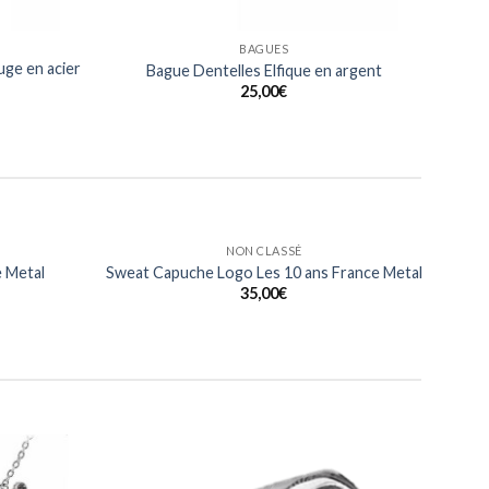
BAGUES
ge en acier
Bague Dentelles Elfique en argent
25,00
€
HOMMES
 Heart Of
T Shirt Heart Of Metalhead France Metal
etal
15,00
€
Ajouter
Ajouter
à ma
à ma
liste
liste