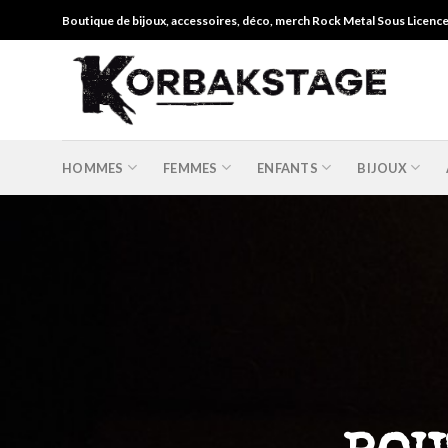
Skip
Boutique de bijoux, accessoires, déco, merch Rock Metal Sous Licenc
to
content
HOMMES
FEMMES
ENFANTS
BIJOUX