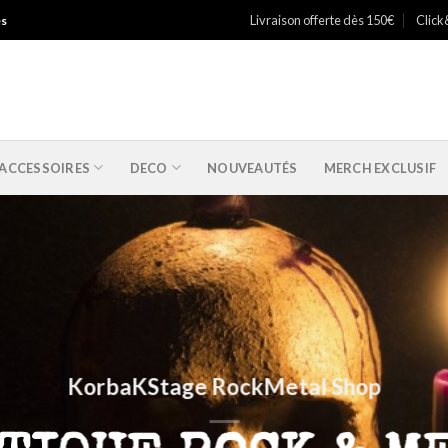
Livraison offerte dès 150€
Click
es
ACCESSOIRES
DECO
NOUVEAUTÉS
MERCH EXCLUSIF
KorbaKStage RockMetal Shop