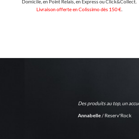
Domicile, en Point Relais, en Express ou Click&Collect.
Livraison offerte en Colissimo dès 150 €
.
Des produits au top, un accueil très ch
Annabelle
/
Reserv'Rock