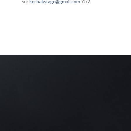
sur
korbakstage@gmail.com
7J/7.