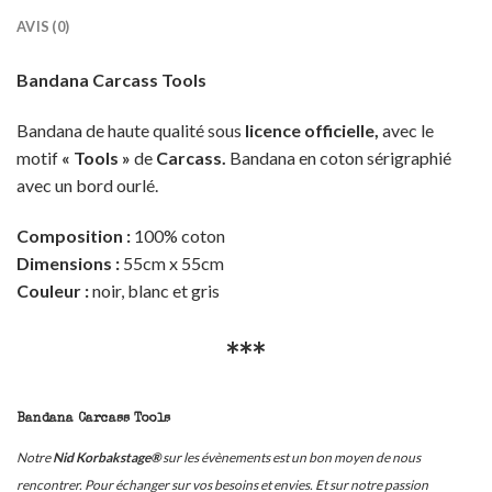
AVIS (0)
Bandana Carcass Tools
Bandana de haute qualité sous
licence officielle,
avec le
motif
« Tools »
de
Carcass.
B
andana en coton sérigraphié
avec un bord ourlé
.
Composition :
100% coton
Dimensions :
55cm x 55cm
Couleur :
noir, blanc et gris
***
Bandana Carcass Tools
Notre
Nid Korbakstage®
sur les évènements est un bon moyen de nous
rencontrer. Pour échanger sur vos besoins et envies. Et sur notre passion