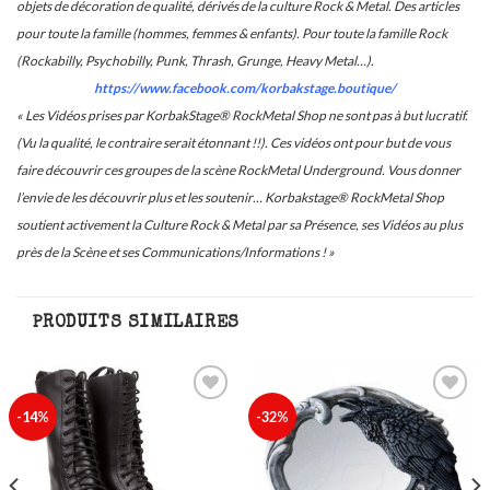
objets de décoration de qualité, dérivés de la culture Rock & Metal. Des articles
pour toute la famille (hommes, femmes & enfants). Pour toute la famille Rock
(Rockabilly, Psychobilly, Punk, Thrash, Grunge, Heavy Metal…).
https://www.facebook.com/korbakstage.boutique/
« Les Vidéos prises par KorbakStage® RockMetal Shop ne sont pas à but lucratif.
(Vu la qualité, le contraire serait étonnant !!). Ces vidéos ont pour but de vous
faire découvrir ces groupes de la scène RockMetal Underground. Vous donner
l’envie de les découvrir plus et les soutenir… Korbakstage® RockMetal Shop
soutient activement la Culture Rock & Metal par sa Présence, ses Vidéos au plus
près de la Scène et ses Communications/Informations ! »
PRODUITS SIMILAIRES
Ajouter
Ajouter
-14%
-32%
à ma
à ma
liste
liste