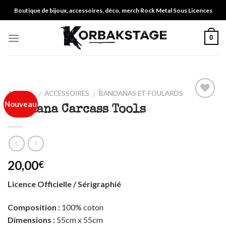
Skip
Boutique de bijoux, accessoires, déco, merch Rock Metal Sous Licences
to
content
0
ACCUEIL
ACCESSOIRES
BANDANAS ET FOULARDS
/
/
Nouveau
Ajouter
Bandana Carcass Tools
à ma
liste
20,00
€
Licence Officielle / Sérigraphié
Composition :
100% coton
Dimensions :
55cm x 55cm