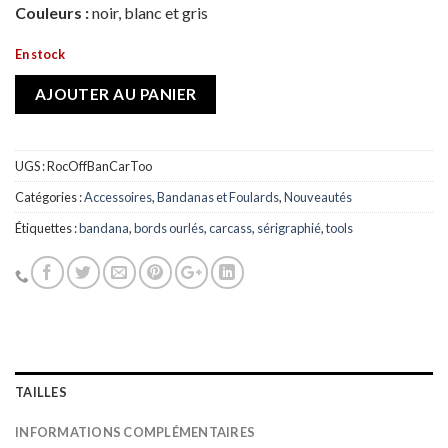
Couleurs :
noir, blanc et gris
En stock
AJOUTER AU PANIER
UGS :
RocOffBanCarToo
Catégories :
Accessoires
,
Bandanas et Foulards
,
Nouveautés
Étiquettes :
bandana
,
bords ourlés
,
carcass
,
sérigraphié
,
tools
TAILLES
INFORMATIONS COMPLÉMENTAIRES