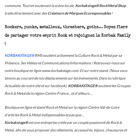
commune. Tout en soutenant la scène locale.
Korbakstage® RockMetal Shop
traite directement avec des
Créateurs de Marques Ecoresponsables
!
Rockers, punks, metalleux, thrashers, goths… Soyez fiers
de partager votre esprit Rock et rejoignez la Korbak Family
!
KORBAKSTAGE®
RMS soutient activement la Culture Rock & Metal par sa
Présence. Ses Vidéos et Communications/Informations ! Retrouvez-nous sur
notre boutique en ligne www.korbakstage.com. Et sur notre stand. (Nous vous
tenons au courant de nos déplacements sur les évènements. Dans la rubrique
Actualités de notre site et sur facebook).
KORBAKSTAGE®
soutient les Groupes
Rock & Metal de la région Centre-France…et d’ailleurs…
Boutique en ligne et stand Rock et Metal sur la région Centre-Val-de-Loire
d’articles Rock & Metal indispensables et pas que…
Korbakstage®
est une entreprise créée par un couple passionné de Rock &
Metal, afin de vous proposer des vêtements, accessoires, bijoux, chaussures et