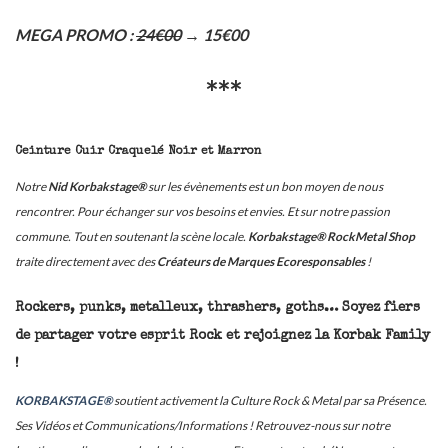
MEGA PROMO :
24€00
→ 15€00
***
Ceinture Cuir Craquelé Noir et Marron
Notre
Nid Korbakstage®
sur les évènements est un bon moyen de nous
rencontrer. Pour échanger sur vos besoins et envies. Et sur notre passion
commune. Tout en soutenant la scène locale.
Korbakstage® RockMetal Shop
traite directement avec des
Créateurs de Marques Ecoresponsables
!
Rockers, punks, metalleux, thrashers, goths… Soyez fiers
de partager votre esprit Rock et rejoignez la Korbak Family
!
KORBAKSTAGE®
soutient activement la Culture Rock & Metal par sa Présence.
Ses Vidéos et Communications/Informations ! Retrouvez-nous sur notre