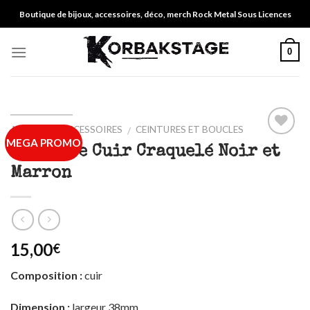
Skip
Boutique de bijoux, accessoires, déco, merch Rock Metal Sous Licences
to
content
0
ACCUEIL
ACCESSOIRES
CEINTURES ET BOUCLES
/
/
MEGA PROMO
Ajouter
Ceinture Cuir Craquelé Noir et
à ma
Marron
liste
15,00
€
Composition :
cuir
Dimension :
largeur 38mm