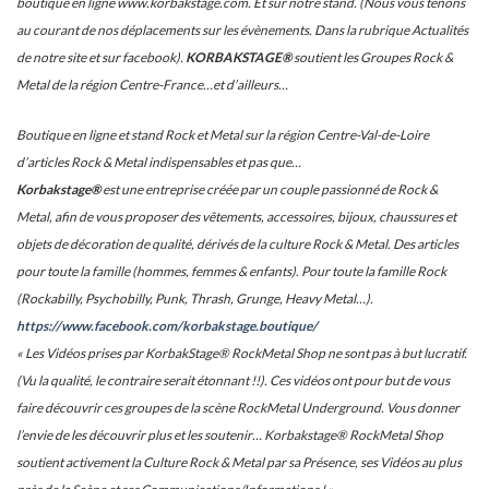
boutique en ligne www.korbakstage.com. Et sur notre stand. (Nous vous tenons
au courant de nos déplacements sur les évènements. Dans la rubrique Actualités
de notre site et sur facebook).
KORBAKSTAGE®
soutient les Groupes Rock &
Metal de la région Centre-France…et d’ailleurs…
Boutique en ligne et stand Rock et Metal sur la région Centre-Val-de-Loire
d’articles Rock & Metal indispensables et pas que…
Korbakstage®
est une entreprise créée par un couple passionné de Rock &
Metal, afin de vous proposer des vêtements, accessoires, bijoux, chaussures et
objets de décoration de qualité, dérivés de la culture Rock & Metal. Des articles
pour toute la famille (hommes, femmes & enfants). Pour toute la famille Rock
(Rockabilly, Psychobilly, Punk, Thrash, Grunge, Heavy Metal…).
https://www.facebook.com/korbakstage.boutique/
« Les Vidéos prises par KorbakStage® RockMetal Shop ne sont pas à but lucratif.
(Vu la qualité, le contraire serait étonnant !!). Ces vidéos ont pour but de vous
faire découvrir ces groupes de la scène RockMetal Underground. Vous donner
l’envie de les découvrir plus et les soutenir… Korbakstage® RockMetal Shop
soutient activement la Culture Rock & Metal par sa Présence, ses Vidéos au plus