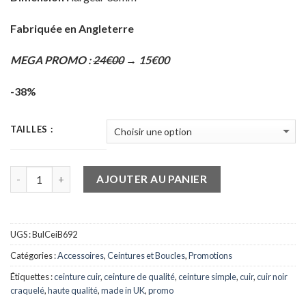
Fabriquée en Angleterre
MEGA PROMO :
24€00
→ 15€00
-38%
TAILLES :
Quantité
AJOUTER AU PANIER
UGS :
BulCeiB692
Catégories :
Accessoires
,
Ceintures et Boucles
,
Promotions
Étiquettes :
ceinture cuir
,
ceinture de qualité
,
ceinture simple
,
cuir
,
cuir noir
craquelé
,
haute qualité
,
made in UK
,
promo