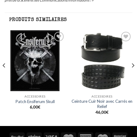
près de la Scène et ses Communications/Informations ! »
PRODUITS SIMILAIRES
Ajouter
Ajouter
à ma
à ma
liste
liste
ACCESSOIRES
ACCESSOIRES
Ceinture Cuir Noir avec Carrés en
Patch Ensiferum Skull
Relief
6,00
€
46,00
€