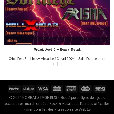
Crick Fest 3 - Heavy Metal
Crick Fest 3 – Heavy Metal Le 13 avril 2024 – Salle Espace Loire
45 [...]
© 2024 KORBAKSTAGE RMS ~ Boutique en ligne de bijoux,
accessoires, merch et déco Rock & Metal sous licences officielles
~
mentions légales
~
création site Web18