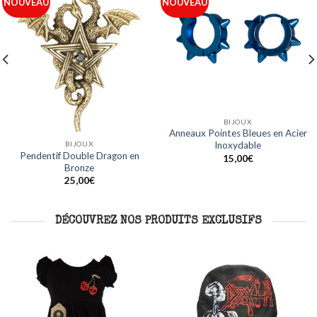
Ajouter
Ajouter
NOUVEAU
NOUVEAU
à ma
à ma
liste
liste
BIJOUX
BIJOUX
Anneaux Acier Ligne Bleue en
Anneaux Noirs Design Crâne en
Acier Inoxydable
Acier Inoxydable
15,00
€
15,00
€
DÉCOUVREZ NOS PRODUITS EXCLUSIFS