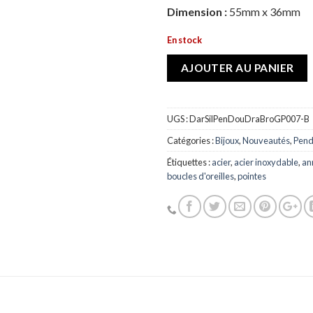
Dimension :
55mm x 36mm
En stock
AJOUTER AU PANIER
UGS :
DarSilPenDouDraBroGP007-B
Catégories :
Bijoux
,
Nouveautés
,
Pende
Étiquettes :
acier
,
acier inoxydable
,
an
boucles d'oreilles
,
pointes