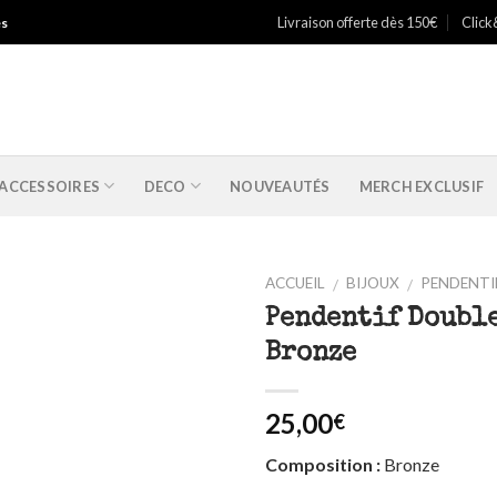
Livraison offerte dès 150€
Click
es
ACCESSOIRES
DECO
NOUVEAUTÉS
MERCH EXCLUSIF
ACCUEIL
BIJOUX
PENDENTIF
/
/
Pendentif Doubl
Ajouter
Bronze
à ma
liste
25,00
€
Composition :
Bronze