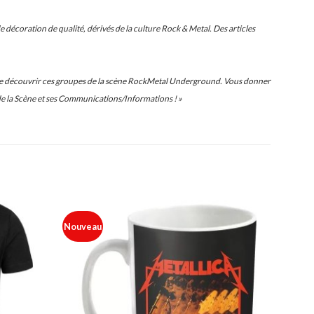
 décoration de qualité, dérivés de la culture Rock & Metal. Des articles
 faire découvrir ces groupes de la scène RockMetal Underground. Vous donner
de la Scène et ses Communications/Informations ! »
Nouveau
Ajouter
Ajouter
à ma
à ma
liste
liste