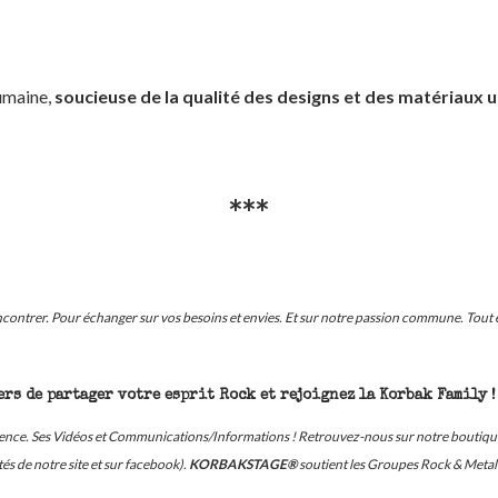
humaine,
soucieuse de la qualité des designs et des matériaux ut
***
ontrer. Pour échanger sur vos besoins et envies. Et sur notre passion commune. Tout e
rs de partager votre esprit Rock et rejoignez la Korbak Family !
ésence. Ses Vidéos et Communications/Informations ! Retrouvez-nous sur notre boutiqu
s de notre site et sur facebook).
KORBAKSTAGE®
soutient les Groupes Rock & Metal 