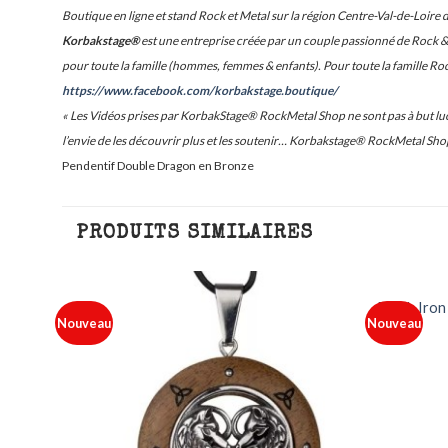
Boutique en ligne et stand Rock et Metal sur la région Centre-Val-de-Loire 
Korbakstage®
est une entreprise créée par un couple passionné de Rock & M
pour toute la famille (hommes, femmes & enfants). Pour toute la famille Ro
https://www.facebook.com/korbakstage.boutique/
« Les Vidéos prises par KorbakStage® RockMetal Shop ne sont pas à but lucr
l’envie de les découvrir plus et les soutenir… Korbakstage® RockMetal Shop
Pendentif Double Dragon en Bronze
PRODUITS SIMILAIRES
alite
Patch Iron
Nouveau
Nouveau
outer
Ajouter
à ma
à ma
iste
liste