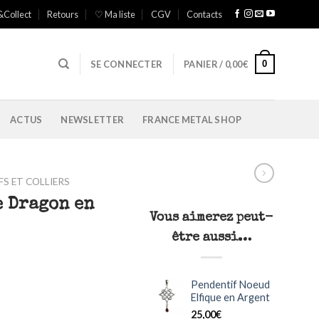
&Collect
Retours
♡ Ma liste
CGV
Contacts
0
SE CONNECTER
PANIER /
0,00
€
ACTUS
NEWSLETTER
FRANCE METAL SHOP
S ET COLLIERS
e Dragon en
Vous aimerez peut-
être aussi…
Pendentif Noeud
Elfique en Argent
25,00
€