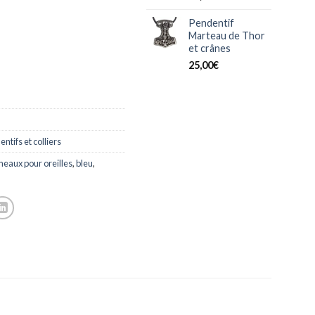
Pendentif
Marteau de Thor
et crânes
25,00
€
ntifs et colliers
neaux pour oreilles
,
bleu
,