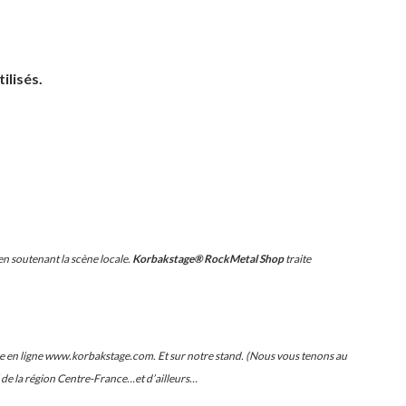
ilisés.
n soutenant la scène locale.
Korbakstage® RockMetal Shop
traite
e en ligne www.korbakstage.com. Et sur notre stand. (Nous vous tenons au
de la région Centre-France…et d’ailleurs…