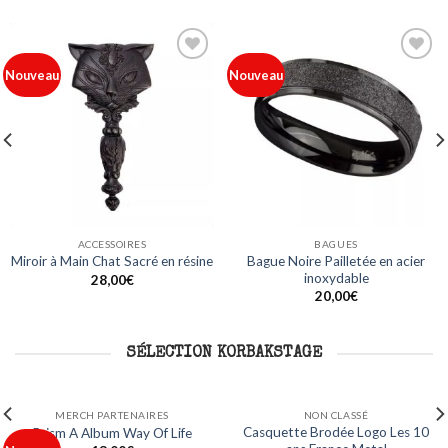
Ajouter
Ajouter
Nouveau
Nouveau
à ma
à ma
liste
liste
ACCESSOIRES
BAGUES
Bague Noire Pailletée en acier
Miroir à Main Chat Sacré en résine
inoxydable
28,00
€
20,00
€
SÉLECTION KORBAKSTAGE
NON CLASSÉ
NON CLASSÉ
es 10
Mug Logo Les 10 ans France
Sweat Capuche Logo Les 