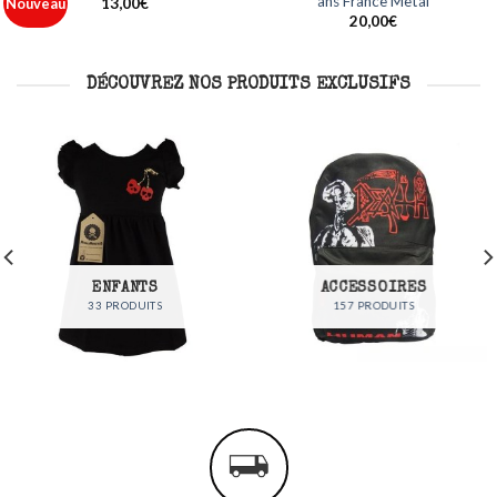
Metal
France Metal
jouter
Ajouter
A
à ma
à ma
12,00
€
35,00
€
liste
liste
DÉCOUVREZ NOS PRODUITS EXCLUSIFS
ENFANTS
ACCESSOIRES
33 PRODUITS
157 PRODUITS