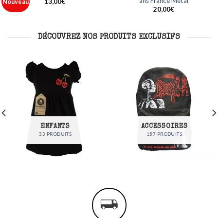
Metal
France Metal
Ajouter
Ajouter
à ma
à ma
12,00
€
35,00
€
liste
liste
DÉCOUVREZ NOS PRODUITS EXCLUSIFS
ENFANTS
ACCESSOIRES
33 PRODUITS
157 PRODUITS