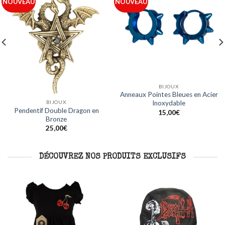
Ajouter
Ajouter
NOUVEAU
NOUVEAU
à ma
à ma
liste
liste
BIJOUX
BIJOUX
Anneaux Acier Ligne Bleue en
Anneaux Noirs Design Crâne en
Acier Inoxydable
Acier Inoxydable
15,00
€
15,00
€
DÉCOUVREZ NOS PRODUITS EXCLUSIFS