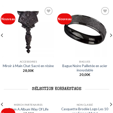
Ajouter
Ajouter
Nouveau
Nouveau
à ma
à ma
liste
liste
ACCESSOIRES
BAGUES
Bague Noire Pailletée en acier
Miroir à Main Chat Sacré en résine
inoxydable
28,00
€
20,00
€
SÉLECTION KORBAKSTAGE
NON CLASSÉ
NON CLASSÉ
0
Mug Logo Les 10 ans France
Sweat Capuche Logo Les 10 an