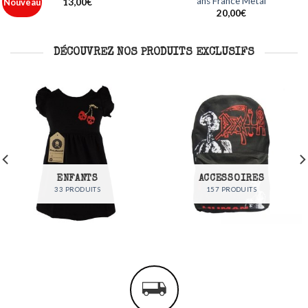
Metal
France Metal
r
Ajouter
Ajoute
à ma
à ma
12,00
€
35,00
€
liste
liste
DÉCOUVREZ NOS PRODUITS EXCLUSIFS
ENFANTS
ACCESSOIRES
33 PRODUITS
157 PRODUITS