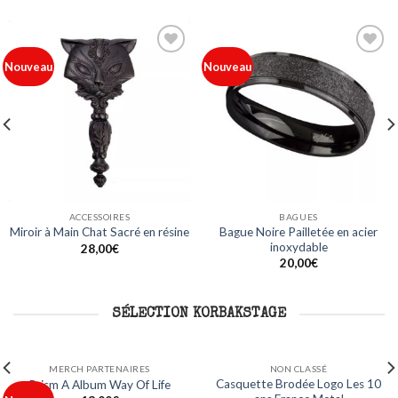
Ajouter
Ajouter
Nouveau
Nouveau
à ma
à ma
liste
liste
ACCESSOIRES
BAGUES
Bague Noire Pailletée en acier
Miroir à Main Chat Sacré en résine
inoxydable
28,00
€
20,00
€
SÉLECTION KORBAKSTAGE
NON CLASSÉ
NON CLASSÉ
Mug Logo Les 10 ans France
Sweat Capuche Logo Les 10 ans