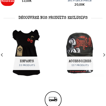
Metal
France Metal
Ajouter
Ajouter
à ma
à ma
12,00
€
35,00
€
liste
liste
DÉCOUVREZ NOS PRODUITS EXCLUSIFS
ENFANTS
ACCESSOIRES
33 PRODUITS
157 PRODUITS