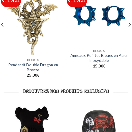
Ajouter
Ajouter
NOUVEAU
NOUVEAU
à ma
à ma
liste
liste
BIJOUX
BIJOUX
Anneaux Acier Ligne Bleue en
Anneaux Noirs Design Crâne en
Acier Inoxydable
Acier Inoxydable
15,00
€
15,00
€
DÉCOUVREZ NOS PRODUITS EXCLUSIFS