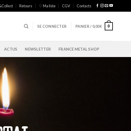
&Collect
Retours
♡ Ma liste
CGV
Contacts
0
SE CONNECTER
PANIER /
0,00
€
ACTUS
NEWSLETTER
FRANCE METAL SHOP