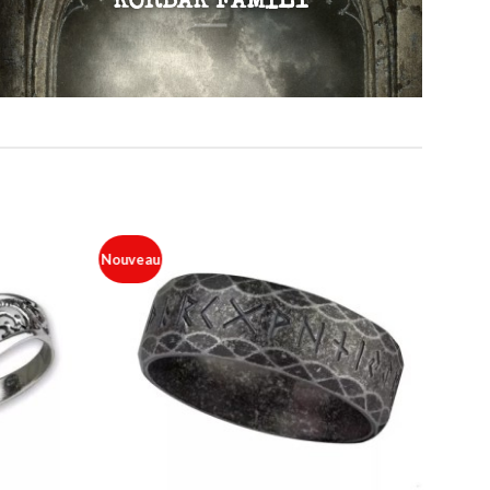
KORBAK FAMILY
Nouveau
Ajouter
Ajouter
à ma
à ma
liste
liste