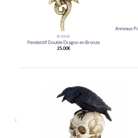
BIJOUX
ier
Anneaux Noirs Design Lezard en Acier
Anneaux 
Inoxydable
15,00
€