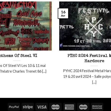
16
Avr
nthems Of Steel VI
PYHC 2024 Festival 
Hardcore
 Of Steel VI Les 10 & 11 mai
PYHC 2024 Festival Metal Har
héatre Charles Trenet 86 [...]
19 & 20 avril 2024 – Salle poly
[...]