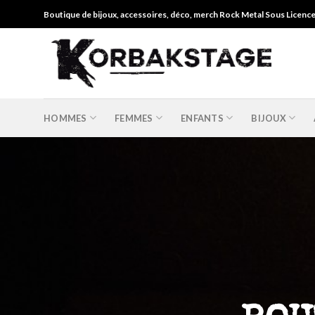
Skip
Boutique de bijoux, accessoires, déco, merch Rock Metal Sous Licenc
to
content
HOMMES
FEMMES
ENFANTS
BIJOUX