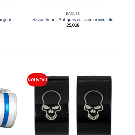
BAGUES
 argent
Bague Runes Antiques en acier inoxydable
25,00
€
NOUVEAU
Ajouter
Ajouter
à ma
à ma
liste
liste