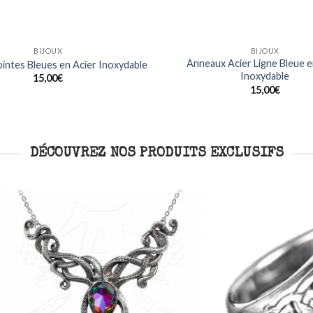
BIJOUX
BAGUES
Noirs Design Dragon en Acier
Bague Crânes Crossbones e
Inoxydable
inoxydable
15,00
€
20,00
€
DÉCOUVREZ NOS PRODUITS EXCLUSIFS