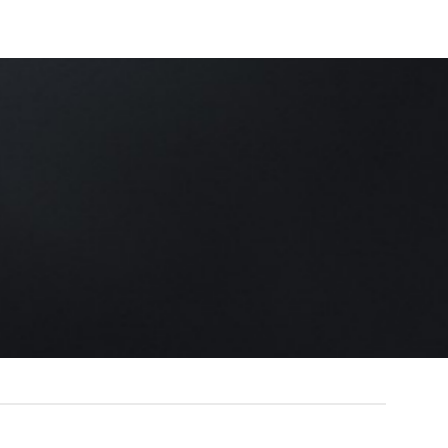
ès joli stand et Merci pour ma bague tête de mort…
lvain
/
Facebook