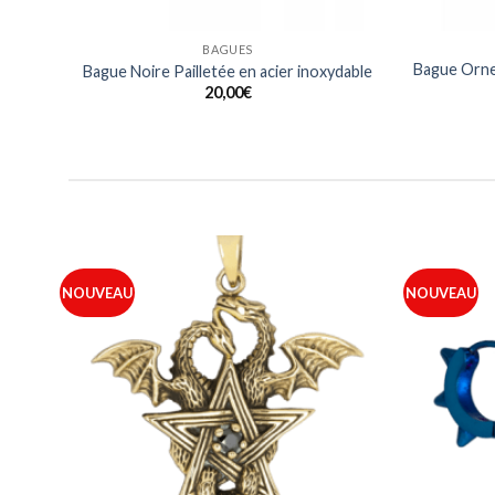
BAGUES
Bague Orne
nt
Bague Noire Pailletée en acier inoxydable
20,00
€
NOUVEAU
NOUVEAU
outer
Ajouter
 ma
à ma
iste
liste