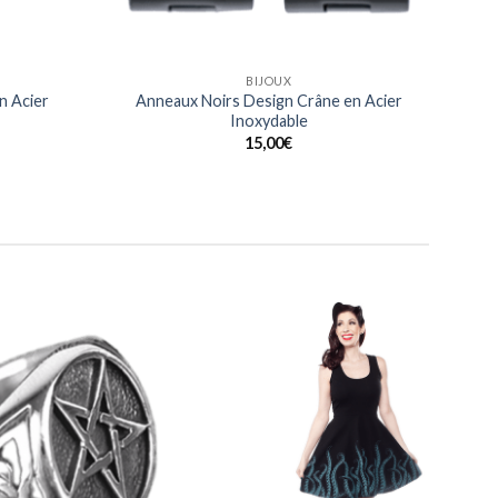
BAGUES
n Acier
Bague Noeuds Celtiques gravés en Acier
Inoxydable
20,00
€