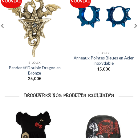
Ajouter
Ajouter
NOUVEAU
NOUVEAU
à ma
à ma
liste
liste
BIJOUX
BIJOUX
Anneaux Acier Ligne Bleue en
Anneaux Noirs Design Crâne en
Acier Inoxydable
Acier Inoxydable
15,00
€
15,00
€
DÉCOUVREZ NOS PRODUITS EXCLUSIFS