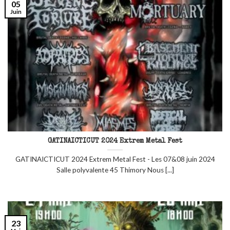
05
Juin
GATINAICTICUT 2024 Extrem Metal Fest
GATINAICTICUT 2024 Extrem Metal Fest - Les 07&08 juin 2024
Salle polyvalente 45 Thimory Nous [...]
23