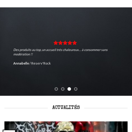
Des produits au top, un accueil très chaleureux… à consommer sans
modération !!
Annabelle
/
Reserv'Rock
ACTUALITÉS