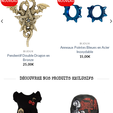
Ajouter
Ajouter
NOUVEAU
NOUVEAU
à ma
à ma
liste
liste
BIJOUX
BIJOUX
Anneaux Acier Ligne Bleue en
Anneaux Noirs Design Crâne en
Acier Inoxydable
Acier Inoxydable
15,00
€
15,00
€
DÉCOUVREZ NOS PRODUITS EXCLUSIFS