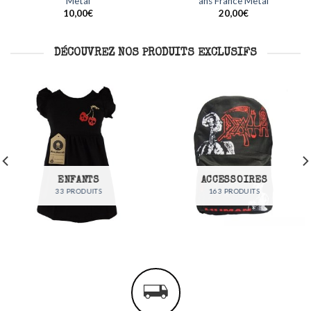
Metal
France Metal
er
Ajouter
Ajout
à ma
à ma
12,00
€
35,00
€
liste
liste
DÉCOUVREZ NOS PRODUITS EXCLUSIFS
ENFANTS
ACCESSOIRES
33 PRODUITS
163 PRODUITS