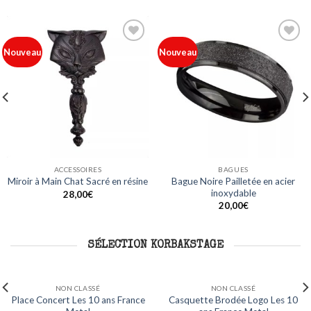
Ajouter
Ajouter
Nouveau
Nouveau
à ma
à ma
liste
liste
ACCESSOIRES
BAGUES
Bague Noire Pailletée en acier
Miroir à Main Chat Sacré en résine
inoxydable
28,00
€
20,00
€
SÉLECTION KORBAKSTAGE
NON CLASSÉ
NON CLASSÉ
10
Mug Logo Les 10 ans France
Sweat Capuche Logo Les 10 a