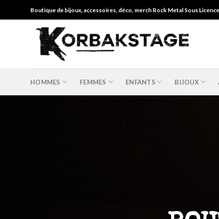
Skip
Boutique de bijoux, accessoires, déco, merch Rock Metal Sous Licenc
to
content
HOMMES
FEMMES
ENFANTS
BIJOUX