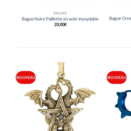
BAGUES
Bague Orne
ique
Bague Noire Pailletée en acier inoxydable
20,00
€
NOUVEAU
NOUVEAU
outer
Ajouter
à ma
à ma
iste
liste