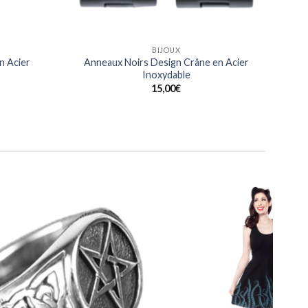
BAGUES
n Acier
Bague Noeuds Celtiques gravés en Acier
Inoxydable
20,00
€