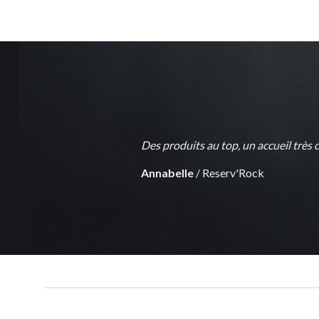
eux… à consommer sans modération !!