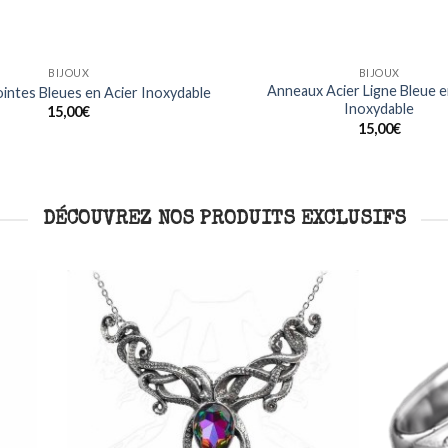
BIJOUX
BAGUES
Noirs Design Dragon en Acier
Bague Crânes Crossbones e
Inoxydable
inoxydable
15,00
€
20,00
€
DÉCOUVREZ NOS PRODUITS EXCLUSIFS