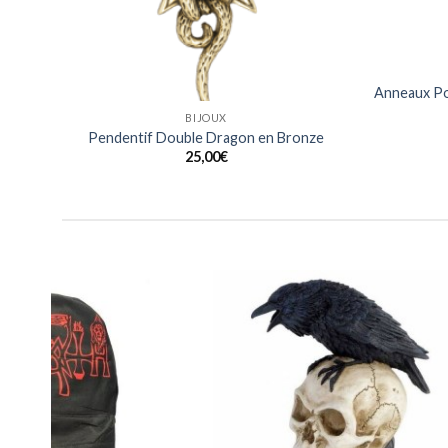
BIJOUX
ier
Anneaux Noirs Design Lezard en Acier
Anneaux 
Inoxydable
15,00
€