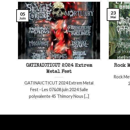
23
05
Mai
Juin
GATINAICTICUT 2024 Extrem
Rock M
Metal Fest
Rock Met
GATINAICTICUT 2024 Extrem Metal
2
Fest - Les 07&08 juin 2024 Salle
polyvalente 45 Thimory Nous [...]