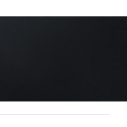
Très joli stand et Merci pour ma bague tête 
Sylvain
/
Facebook