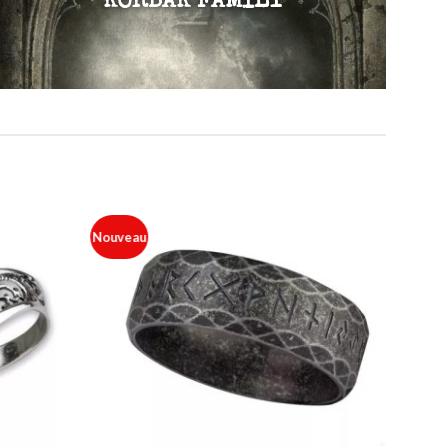
KORBAK FAMILY
Nouveau
Ajouter
Ajouter
à ma
à ma
liste
liste