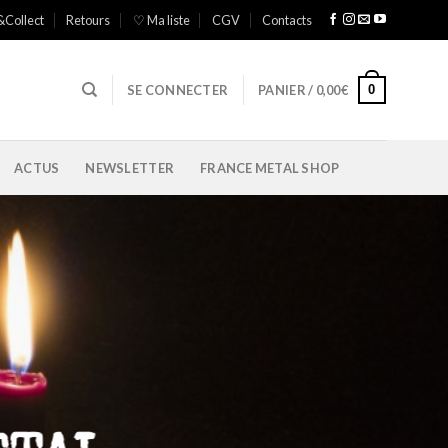
&Collect
Retours
♡ Ma liste
CGV
Contacts
0
SE CONNECTER
PANIER /
0,00
€
ACTUS
NEWSLETTER
FRANCE METAL SHOP