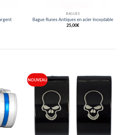
BAGUES
 argent
Bague Runes Antiques en acier inoxydable
25,00
€
NOUVEAU
Ajouter
Ajouter
à ma
à ma
liste
liste