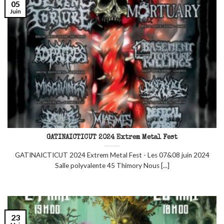
05
Juin
GATINAICTICUT 2024 Extrem Metal Fest
GATINAICTICUT 2024 Extrem Metal Fest - Les 07&08 juin 2024
Salle polyvalente 45 Thimory Nous [...]
23