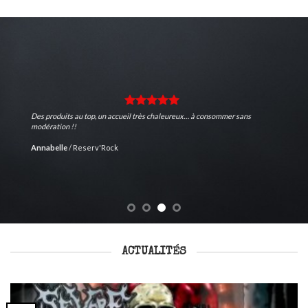
Des produits au top, un accueil très chaleureux… à consommer sans
modération !!
Annabelle
/
Reserv'Rock
ACTUALITÉS