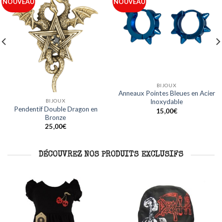
Ajouter
Ajouter
NOUVEAU
NOUVEAU
à ma
à ma
liste
liste
BIJOUX
BIJOUX
Anneaux Acier Ligne Bleue en
Anneaux Noirs Design Crâne en
Acier Inoxydable
Acier Inoxydable
15,00
€
15,00
€
DÉCOUVREZ NOS PRODUITS EXCLUSIFS