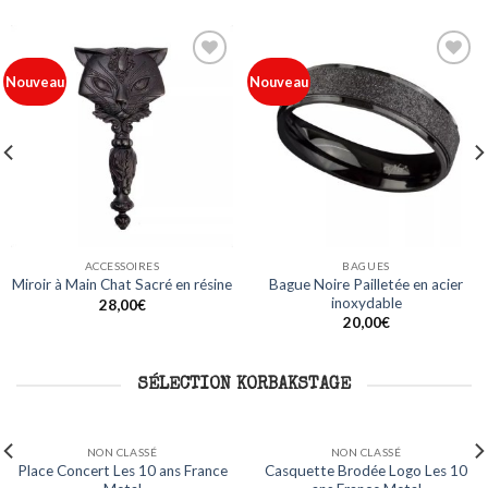
Ajouter
Ajouter
Nouveau
Nouveau
à ma
à ma
liste
liste
ACCESSOIRES
BAGUES
Bague Noire Pailletée en acier
Miroir à Main Chat Sacré en résine
inoxydable
28,00
€
20,00
€
SÉLECTION KORBAKSTAGE
NON CLASSÉ
NON CLASSÉ
s 10
Mug Logo Les 10 ans France
Sweat Capuche Logo Les 1