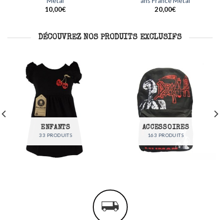
Metal
France Metal
outer
Ajouter
Aj
 ma
à ma
à
12,00
€
35,00
€
iste
liste
l
DÉCOUVREZ NOS PRODUITS EXCLUSIFS
ENFANTS
ACCESSOIRES
33 PRODUITS
163 PRODUITS