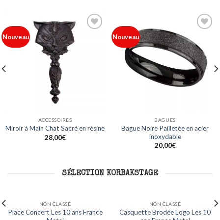
Ajouter
Ajouter
Nouveau
Nouveau
à ma
à ma
liste
liste
ACCESSOIRES
BAGUES
Bague Noire Pailletée en acier
Miroir à Main Chat Sacré en résine
inoxydable
28,00
€
20,00
€
SÉLECTION KORBAKSTAGE
NON CLASSÉ
NON CLASSÉ
 Les 10
Mug Logo Les 10 ans France
Sweat Capuche Logo Les