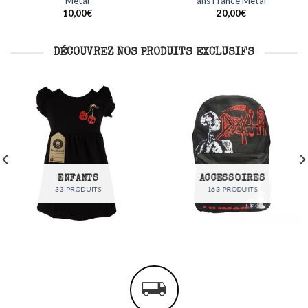
Metal
France Metal
Ajouter
Ajouter
à ma
à ma
12,00
€
35,00
€
liste
liste
DÉCOUVREZ NOS PRODUITS EXCLUSIFS
ENFANTS
ACCESSOIRES
33 PRODUITS
163 PRODUITS