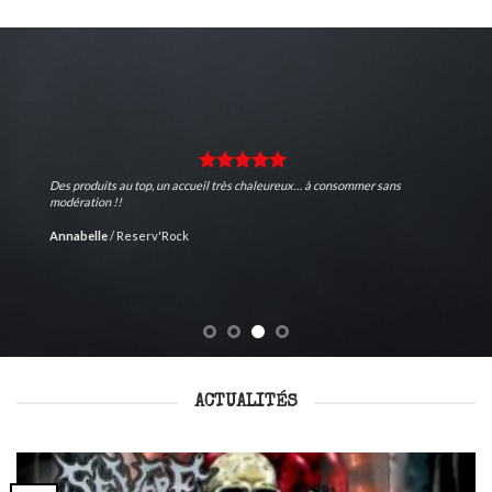
Des produits au top, un accueil très chaleureux… à consommer sans
modération !!
Annabelle
/
Reserv'Rock
ACTUALITÉS