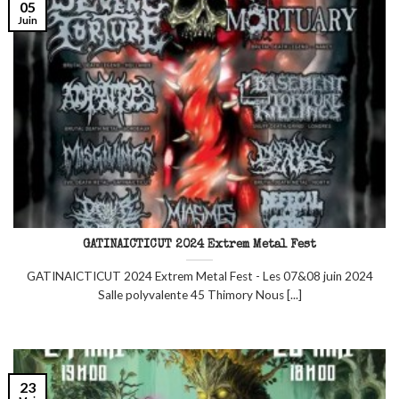
05
Juin
GATINAICTICUT 2024 Extrem Metal Fest
GATINAICTICUT 2024 Extrem Metal Fest - Les 07&08 juin 2024
Salle polyvalente 45 Thimory Nous [...]
23