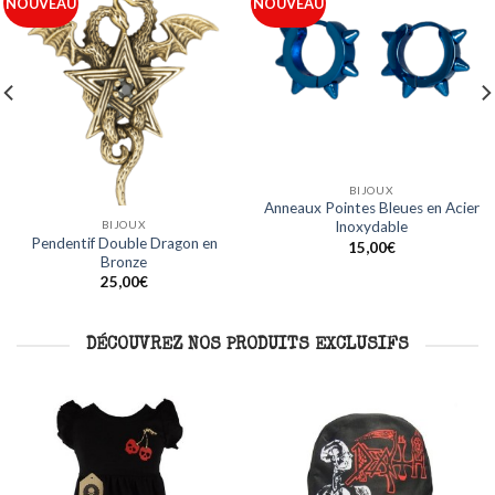
Ajouter
Ajouter
NOUVEAU
NOUVEAU
à ma
à ma
liste
liste
BIJOUX
BIJOUX
Anneaux Acier Ligne Bleue en
Anneaux Noirs Design Crâne en
Acier Inoxydable
Acier Inoxydable
15,00
€
15,00
€
DÉCOUVREZ NOS PRODUITS EXCLUSIFS