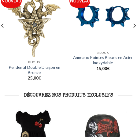
Ajouter
Ajouter
NOUVEAU
NOUVEAU
à ma
à ma
liste
liste
BIJOUX
BIJOUX
Anneaux Acier Ligne Bleue en
Anneaux Noirs Design Crâne en
Acier Inoxydable
Acier Inoxydable
15,00
€
15,00
€
DÉCOUVREZ NOS PRODUITS EXCLUSIFS