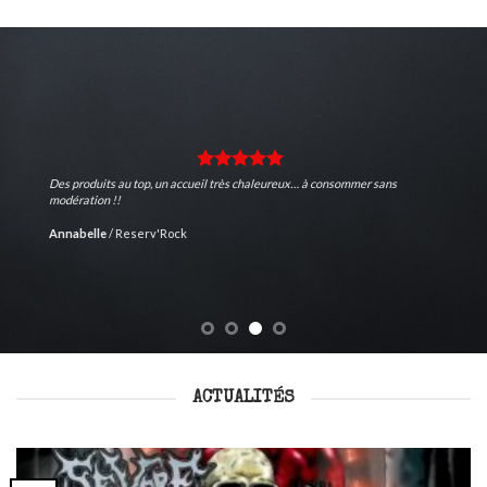
Des produits au top, un accueil très chaleureux… à consommer sans
modération !!
Annabelle
/
Reserv'Rock
ACTUALITÉS