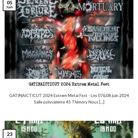
05
Juin
GATINAICTICUT 2024 Extrem Metal Fest
GATINAICTICUT 2024 Extrem Metal Fest - Les 07&08 juin 2024
Salle polyvalente 45 Thimory Nous [...]
23