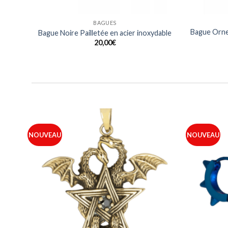
BAGUES
Bague Orne
nt
Bague Noire Pailletée en acier inoxydable
20,00
€
NOUVEAU
NOUVEAU
outer
Ajouter
à ma
à ma
iste
liste