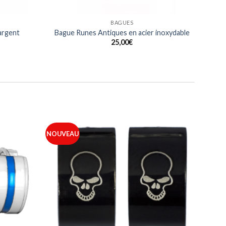
BAGUES
 argent
Bague Runes Antiques en acier inoxydable
25,00
€
NOUVEAU
Ajouter
Ajouter
à ma
à ma
liste
liste