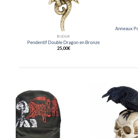
BIJOUX
ier
Anneaux Noirs Design Lezard en Acier
Anneaux 
Inoxydable
15,00
€