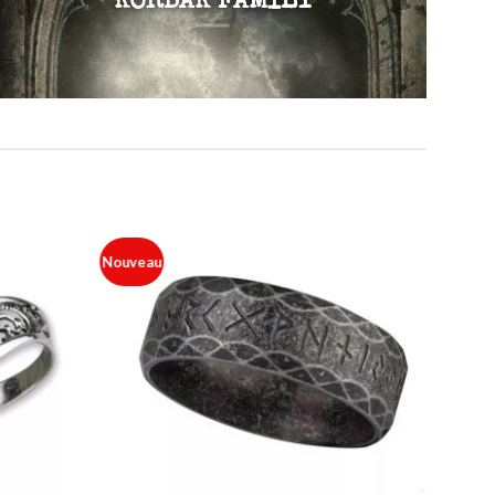
KORBAK FAMILY
Nouveau
Ajouter
Ajouter
à ma
à ma
liste
liste