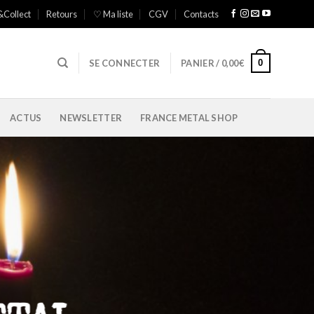
&Collect
Retours
♡ Ma liste
CGV
Contacts
0
SE CONNECTER
PANIER /
0,00
€
ACTUS
NEWSLETTER
FRANCE METAL SHOP