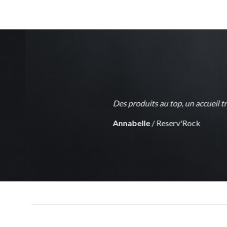
eux… à consommer sans modération !!