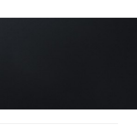
Très joli stand et Merci pour ma bague tête 
Sylvain
/
Facebook