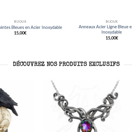
BIJOUX
BAGUES
Noirs Design Dragon en Acier
Bague Crânes Crossbones e
Inoxydable
inoxydable
15,00
€
20,00
€
DÉCOUVREZ NOS PRODUITS EXCLUSIFS