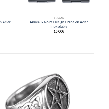
BAGUES
n Acier
Bague Noeuds Celtiques gravés en Acier
Inoxydable
20,00
€