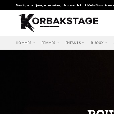
Skip
Boutique de bijoux, accessoires, déco, merch Rock Metal Sous Licenc
to
content
HOMMES
FEMMES
ENFANTS
BIJOUX