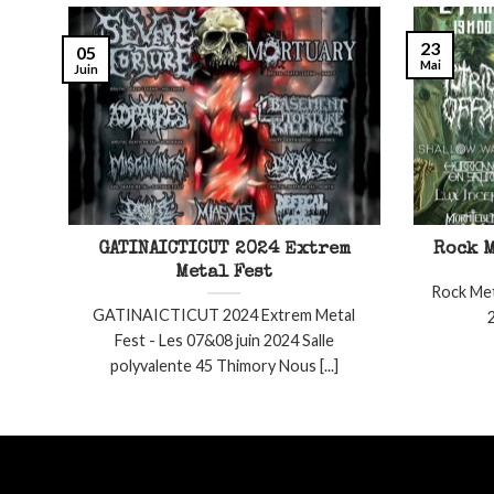
23
05
Mai
Juin
GATINAICTICUT 2024 Extrem
Rock M
Metal Fest
Rock Met
GATINAICTICUT 2024 Extrem Metal
2
Fest - Les 07&08 juin 2024 Salle
polyvalente 45 Thimory Nous [...]