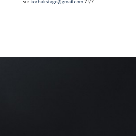
sur
korbakstage@gmail.com
7J/7.