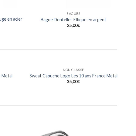
BAGUES
ge en acier
Bague Dentelles Elfique en argent
25,00
€
HOMMES
eart Of
T Shirt Heart Of Metalhead France Metal
al
15,00
€
Ajouter
Ajouter
à ma
à ma
liste
liste