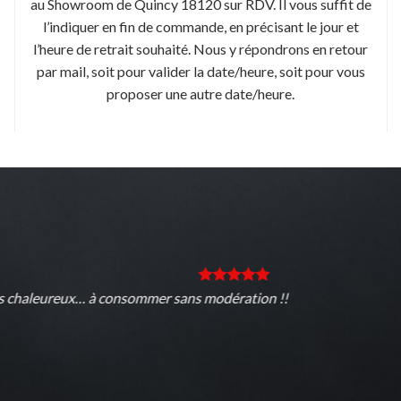
au Showroom de Quincy 18120 sur RDV. Il vous suffit de
l’indiquer en fin de commande, en précisant le jour et
l’heure de retrait souhaité. Nous y répondrons en retour
par mail, soit pour valider la date/heure, soit pour vous
proposer une autre date/heure.
aleureux… à consommer sans modération !!