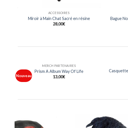
ACCESSOIRES
Miroir à Main Chat Sacré en résine
Bague Noi
28,00
€
HOMMES
e Metal
T Shirt Logo Les 10 ans France Metal
15,00
€
jouter
Ajouter
à ma
à ma
liste
liste