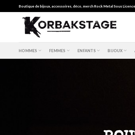
Skip
Boutique de bijoux, accessoires, déco, merch Rock Metal Sous Licenc
to
content
HOMMES
FEMMES
ENFANTS
BIJOUX