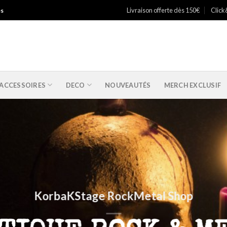
Livraison offerte dès 150€
Click
es
ACCESSOIRES
DECO
NOUVEAUTÉS
MERCH EXCLUSIF
KorbaKStage RockMetal Shop