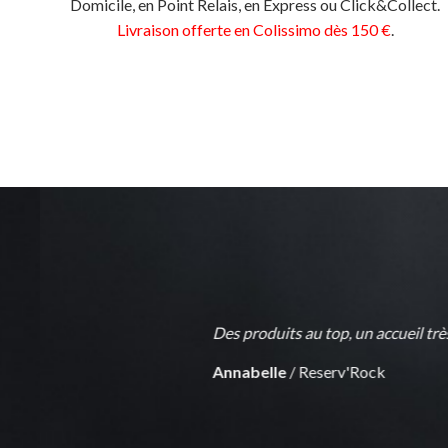
Domicile, en Point Relais, en Express ou Click&Collect.
Livraison offerte en Colissimo dès 150 €
.
Des produits au top, un accueil très ch
Annabelle
/
Reserv'Rock