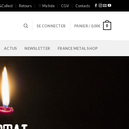
&Collect
Retours
♡ Ma liste
CGV
Contacts
0
SE CONNECTER
PANIER /
0,00
€
ACTUS
NEWSLETTER
FRANCE METAL SHOP