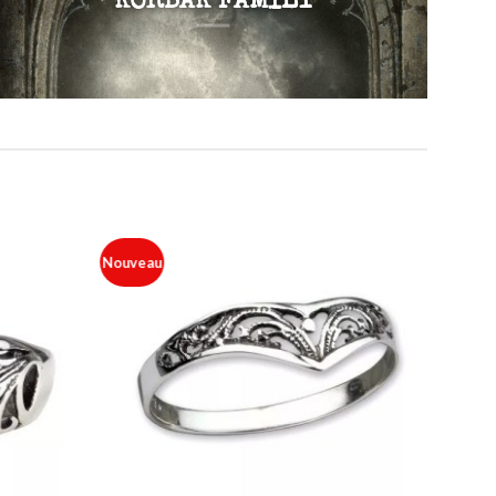
KORBAK FAMILY
Nouveau
Ajouter
Ajouter
à ma
à ma
liste
liste