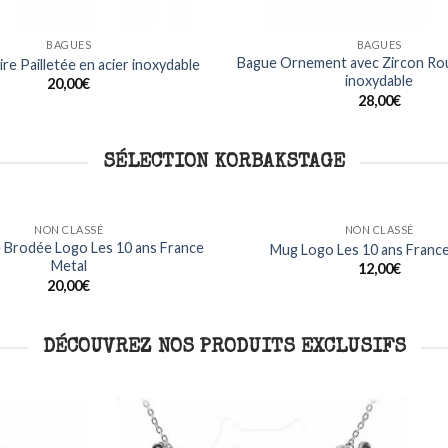
BAGUES
BAGUES
Bague Ornement avec Zircon Rou
re Pailletée en acier inoxydable
inoxydable
20,00
€
28,00
€
SÉLECTION KORBAKSTAGE
NON CLASSÉ
NON CLASSÉ
T Shirt Manches Longues H
T Shirt Kermhit Logo
Metalhead France Met
15,00
€
Ajouter
à ma
22,00
€
liste
DÉCOUVREZ NOS PRODUITS EXCLUSIFS