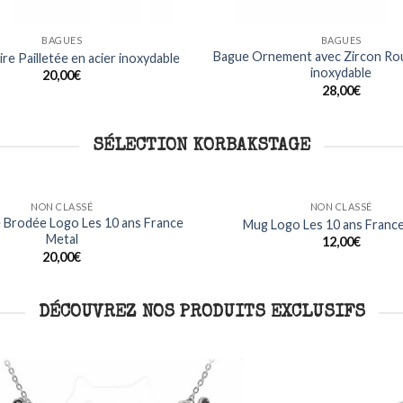
BAGUES
BAGUES
Bague Ornement avec Zircon Rou
re Pailletée en acier inoxydable
inoxydable
20,00
€
28,00
€
SÉLECTION KORBAKSTAGE
NON CLASSÉ
NON CLASSÉ
T Shirt Manches Longues H
T Shirt Kermhit Logo
Metalhead France Met
15,00
€
Ajouter
à ma
22,00
€
liste
DÉCOUVREZ NOS PRODUITS EXCLUSIFS