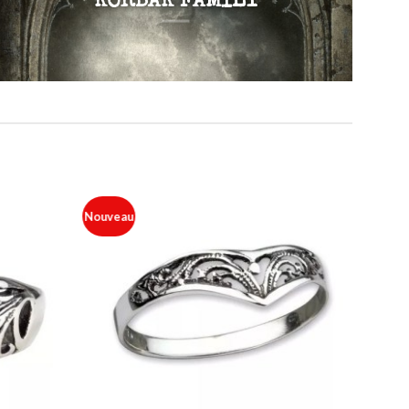
KORBAK FAMILY
Nouveau
Ajouter
Ajouter
à ma
à ma
liste
liste