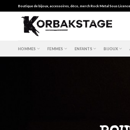
Skip
Boutique de bijoux, accessoires, déco, merch Rock Metal Sous Licenc
to
content
HOMMES
FEMMES
ENFANTS
BIJOUX