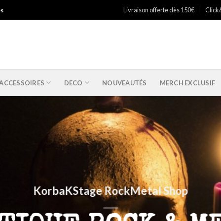
Livraison offerte dès 150€
Click
es
ACCESSOIRES
DECO
NOUVEAUTÉS
MERCH EXCLUSIF
KorbaKStage RockMetal Shop