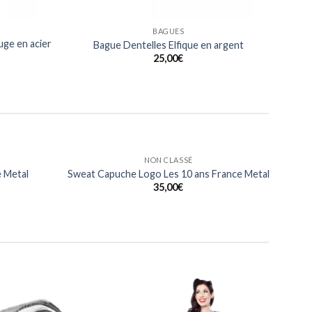
BAGUES
ge en acier
Bague Dentelles Elfique en argent
25,00
€
HOMMES
eart Of
T Shirt Heart Of Metalhead France Metal
al
15,00
€
Ajouter
Ajouter
à ma
à ma
liste
liste