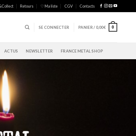
&Collect
Retours
♡ Ma liste
CGV
Contacts
0
SE CONNECTER
PANIER /
0,00
€
ACTUS
NEWSLETTER
FRANCE METAL SHOP