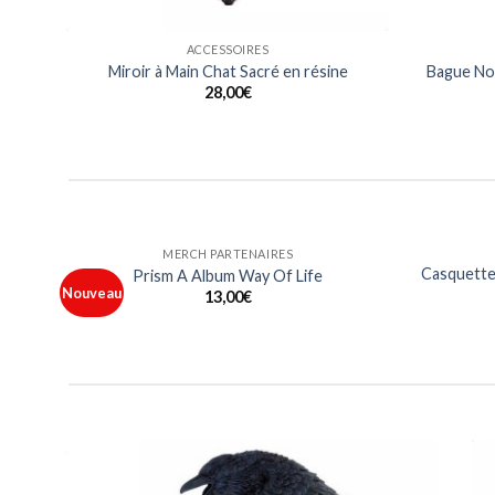
ACCESSOIRES
Miroir à Main Chat Sacré en résine
Bague Noi
28,00
€
HOMMES
 Metal
T Shirt Logo Les 10 ans France Metal
15,00
€
outer
Ajouter
à ma
à ma
iste
liste