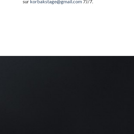
sur
korbakstage@gmail.com
7J/7.