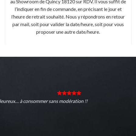
au Showroom de Quincy 18120 sur RDV. Il vous suffit de
l’indiquer en fin de commande, en précisant le jour et
l’heure de retrait souhaité. Nous y répondrons en retour
par mail, soit pour valider la date/heure, soit pour vous
proposer une autre date/heure.
aleureux… à consommer sans modération !!