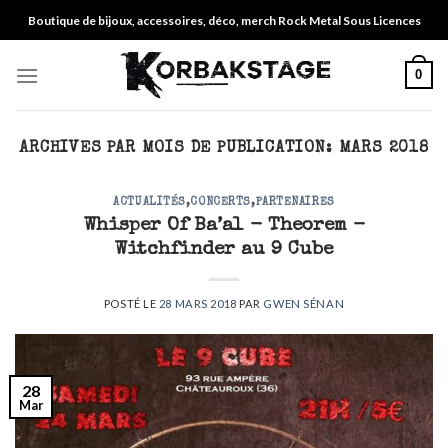
Skip
Boutique de bijoux, accessoires, déco, merch Rock Metal Sous Licences
to
content
0
ARCHIVES PAR MOIS DE PUBLICATION:
MARS 2018
ACTUALITÉS
,
CONCERTS
,
PARTENAIRES
Whisper Of Ba’al - Theorem -
Witchfinder au 9 Cube
POSTÉ LE
28 MARS 2018
PAR
GWEN SÉNAN
28
Mar