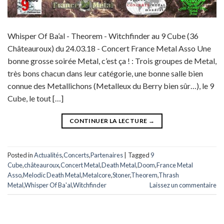
Whisper Of Ba’al - Theorem - Witchfinder au 9 Cube (36
Châteauroux) du 24.03.18 - Concert France Metal Asso Une
bonne grosse soirée Metal, c’est ça ! : Trois groupes de Metal,
très bons chacun dans leur catégorie, une bonne salle bien
connue des Metallichons (Metalleux du Berry bien sûr…), le 9
Cube, le tout […]
CONTINUER LA LECTURE
→
Posted in
Actualités
,
Concerts
,
Partenaires
|
Tagged
9
Cube
,
châteauroux
,
Concert Metal
,
Death Metal
,
Doom
,
France Metal
Asso
,
Melodic Death Metal
,
Metalcore
,
Stoner
,
Theorem
,
Thrash
Metal
,
Whisper Of Ba'al
,
Witchfinder
Laissez un commentaire