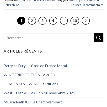
Posted in
Actualités
,
Concerts
,
Festivals
|
Tagged
2023
,
Impureza
,
Rock in
Rebrech 12
Laissez un commentaire
1
2
3
4
…
10
ARTICLES RÉCENTS
Berry en Fury – 10 ans de France Metal
WINTERIIP EDITION IV 2023
DEMONFEST-WINTER Edition I
Westill Fest VII Les 17 & 18 novembre 2023
Muscadeath XXI Le Champilambart