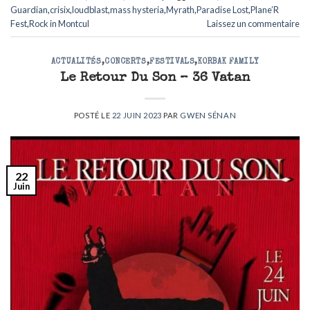
Guardian
,
crisix
,
loudblast
,
mass hysteria
,
Myrath
,
Paradise Lost
,
Plane’R
Fest
,
Rock in Montcul
Laissez un commentaire
ACTUALITÉS
,
CONCERTS
,
FESTIVALS
,
KORBAK FAMILY
Le Retour Du Son – 36 Vatan
POSTÉ LE
22 JUIN 2023
PAR
GWEN SÉNAN
22
Juin