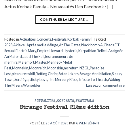
Actus Korbak Family – Nouveautés Lien Facebook : […]
CONTINUER LA LECTURE
→
Posted in
Actualités
,
Concerts
,
Festivals
,
Korbak Family
|
Tagged
2023
,
Akiavel
,
Après moi le déluge
,
At The Gates
,
black bomb A
,
Chaos E.T.
Sexual
,
Electric Mary
,
Empire
,
Howard
,
Hysteria
,
Karpathian Relict
,
L’Araignée
Au Plafond
,
Lead The Fall
,
les ramoneurs de
menhirs
,
Malemort
,
Master
,
Mennecy Metal
Fest
,
Monnekin
,
Moonreich
,
Moonskin
,
no return
,
NZGL
,
Paradise
Lost
,
pleasure to kill
,
Rotting Christ
,
Satan Jokers
,
Savage Annihilation
,
Sleazy
Town
,
Sortilège
,
sticky boys
,
The Mercury Riots
,
Tribute To Thrash
,
Waking
The Misery
,
Worselder
Laissez un commentaire
ACTUALITÉS
,
CONCERTS
,
FESTIVALS
Strange Festival 21ème édition
POSTÉ LE
25 AOÛT 2023
PAR
GWEN SÉNAN