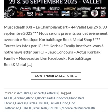
Muscadeath XXI – Le Champilambart – 44 Vallet Les 29 & 30
septembre 2023 *** Nous serons présents sur cet évènement
avec notre Boutique KorbakStage Rock Metal Shop ! ***
Toutes les infos par ICI *** Korbak Family Inscrivez-vous à
notre newsletter par ICI – Jeux Concours – Actus Korbak
Family – Nouveautés Lien Facebook : KorbakStage
Rock&Metal […]
CONTINUER LA LECTURE
→
Posted in
Actualités
,
Concerts
,
Festivals
|
Tagged
ACOD
,
Aorlhac
,
Atrocia
,
Blockheads Grindcore
,
Blood Red
Throne
,
Carcass
,
Circles Ov Hell
,
Escuela Grind
,
God
Dethroned
,
GOROD
,
Iron Flesh
,
KRONOS
,
Moonreich
,
Muscadeath