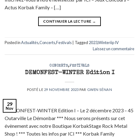
Actus Korbak Family – […]
CONTINUER LA LECTURE
→
Posted in
Actualités
,
Concerts
,
Festivals
|
Tagged
2023
,
Winteriip IV
Laissez un commentaire
CONCERTS
,
FESTIVALS
DEMONFEST-WINTER Edition I
POSTÉ LE
29 NOVEMBRE 2023
PAR
GWEN SÉNAN
29
Nov
DEMONFEST-WINTER Edition I – Le 2 décembre 2023 – 45
Outarville Le Démonbar *** Nous serons présents sur cet
évènement avec notre Boutique KorbakStage Rock Metal
Shop ! *** Toutes les infos par ICI *** Korbak Family