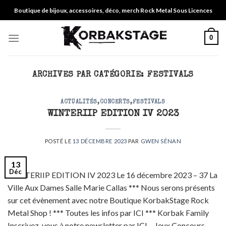
Skip
Boutique de bijoux, accessoires, déco, merch Rock Metal Sous Licences
to
content
0
ARCHIVES PAR CATÉGORIE:
FESTIVALS
ACTUALITÉS
,
CONCERTS
,
FESTIVALS
WINTERIIP EDITION IV 2023
POSTÉ LE
13 DÉCEMBRE 2023
PAR
GWEN SÉNAN
13
Déc
WINTERIIP EDITION IV 2023 Le 16 décembre 2023 – 37 La
Ville Aux Dames Salle Marie Callas *** Nous serons présents
sur cet évènement avec notre Boutique KorbakStage Rock
Metal Shop ! *** Toutes les infos par ICI *** Korbak Family
Inscrivez-vous à notre newsletter par ICI – Jeux Concours –