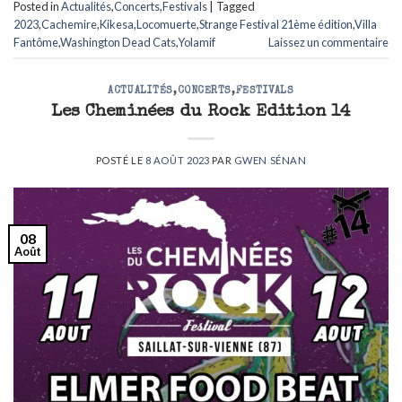
Posted in
Actualités
,
Concerts
,
Festivals
|
Tagged
2023
,
Cachemire
,
Kikesa
,
Locomuerte
,
Strange Festival 21ème édition
,
Villa
Fantôme
,
Washington Dead Cats
,
Yolamif
Laissez un commentaire
ACTUALITÉS
,
CONCERTS
,
FESTIVALS
Les Cheminées du Rock Edition 14
POSTÉ LE
8 AOÛT 2023
PAR
GWEN SÉNAN
08
Août