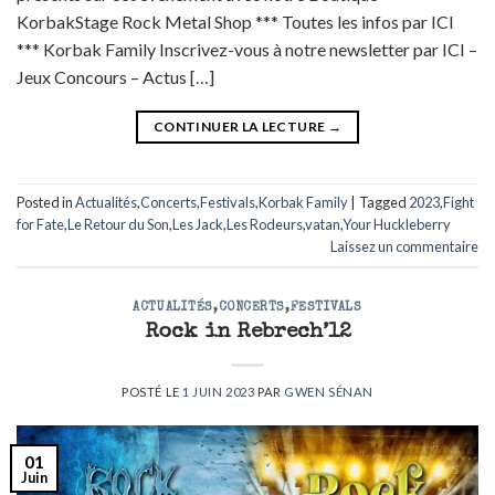
KorbakStage Rock Metal Shop *** Toutes les infos par ICI
*** Korbak Family Inscrivez-vous à notre newsletter par ICI –
Jeux Concours – Actus […]
CONTINUER LA LECTURE
→
Posted in
Actualités
,
Concerts
,
Festivals
,
Korbak Family
|
Tagged
2023
,
Fight
for Fate
,
Le Retour du Son
,
Les Jack
,
Les Rodeurs
,
vatan
,
Your Huckleberry
Laissez un commentaire
ACTUALITÉS
,
CONCERTS
,
FESTIVALS
Rock in Rebrech’12
POSTÉ LE
1 JUIN 2023
PAR
GWEN SÉNAN
01
Juin