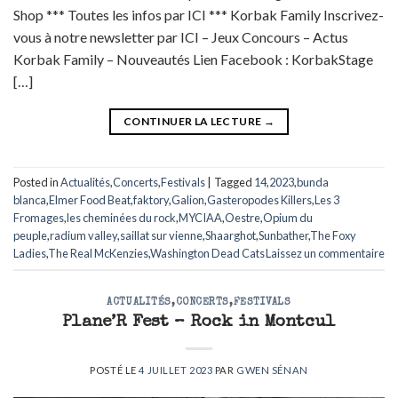
Shop *** Toutes les infos par ICI *** Korbak Family Inscrivez-
vous à notre newsletter par ICI – Jeux Concours – Actus
Korbak Family – Nouveautés Lien Facebook : KorbakStage
[…]
CONTINUER LA LECTURE
→
Posted in
Actualités
,
Concerts
,
Festivals
|
Tagged
14
,
2023
,
bunda
blanca
,
Elmer Food Beat
,
faktory
,
Galion
,
Gasteropodes Killers
,
Les 3
Fromages
,
les cheminées du rock
,
MYCIAA
,
Oestre
,
Opium du
peuple
,
radium valley
,
saillat sur vienne
,
Shaarghot
,
Sunbather
,
The Foxy
Ladies
,
The Real McKenzies
,
Washington Dead Cats
Laissez un commentaire
ACTUALITÉS
,
CONCERTS
,
FESTIVALS
Plane’R Fest – Rock in Montcul
POSTÉ LE
4 JUILLET 2023
PAR
GWEN SÉNAN