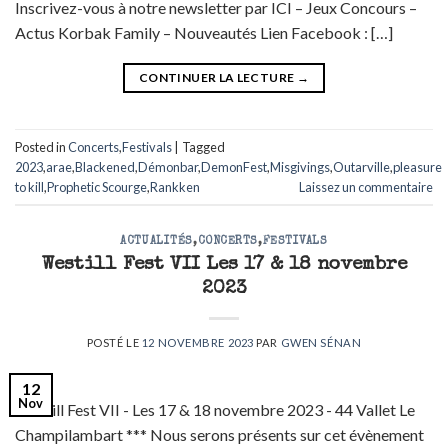
Inscrivez-vous à notre newsletter par ICI – Jeux Concours –
Actus Korbak Family – Nouveautés Lien Facebook : […]
CONTINUER LA LECTURE
→
Posted in
Concerts
,
Festivals
|
Tagged
2023
,
arae
,
Blackened
,
Démonbar
,
DemonFest
,
Misgivings
,
Outarville
,
pleasure
to kill
,
Prophetic Scourge
,
Rankken
Laissez un commentaire
ACTUALITÉS
,
CONCERTS
,
FESTIVALS
Westill Fest VII Les 17 & 18 novembre
2023
POSTÉ LE
12 NOVEMBRE 2023
PAR
GWEN SÉNAN
12
Nov
Westill Fest VII - Les 17 & 18 novembre 2023 - 44 Vallet Le
Champilambart *** Nous serons présents sur cet évènement