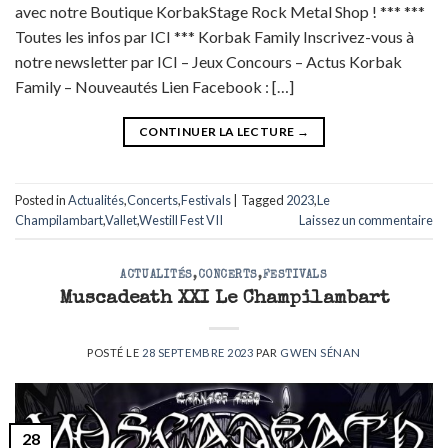
avec notre Boutique KorbakStage Rock Metal Shop ! *** ***
Toutes les infos par ICI *** Korbak Family Inscrivez-vous à
notre newsletter par ICI – Jeux Concours – Actus Korbak
Family – Nouveautés Lien Facebook : […]
CONTINUER LA LECTURE
→
Posted in
Actualités
,
Concerts
,
Festivals
|
Tagged
2023
,
Le
Champilambart
,
Vallet
,
Westill Fest VII
Laissez un commentaire
ACTUALITÉS
,
CONCERTS
,
FESTIVALS
Muscadeath XXI Le Champilambart
POSTÉ LE
28 SEPTEMBRE 2023
PAR
GWEN SÉNAN
28