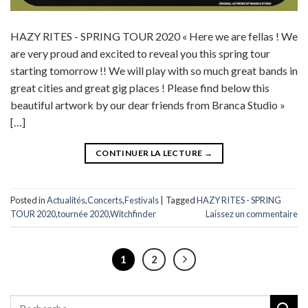
HAZY RITES - SPRING TOUR 2020 « Here we are fellas ! We
are very proud and excited to reveal you this spring tour
starting tomorrow !! We will play with so much great bands in
great cities and great gig places ! Please find below this
beautiful artwork by our dear friends from Branca Studio »
[…]
CONTINUER LA LECTURE
→
Posted in
Actualités
,
Concerts
,
Festivals
|
Tagged
HAZY RITES - SPRING
TOUR 2020
,
tournée 2020
,
Witchfinder
Laissez un commentaire
1
2