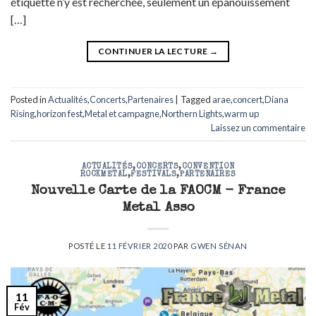
étiquette n’y est recherchée, seulement un épanouissement
[…]
CONTINUER LA LECTURE
→
Posted in
Actualités
,
Concerts
,
Partenaires
|
Tagged
arae
,
concert
,
Diana
Rising
,
horizon fest
,
Metal et campagne
,
Northern Lights
,
warm up
Laissez un commentaire
ACTUALITÉS
,
CONCERTS
,
CONVENTION
ROCKMETAL
,
FESTIVALS
,
PARTENAIRES
Nouvelle Carte de la FAOCM - France
Metal Asso
POSTÉ LE
11 FÉVRIER 2020
PAR
GWEN SÉNAN
11
Fév