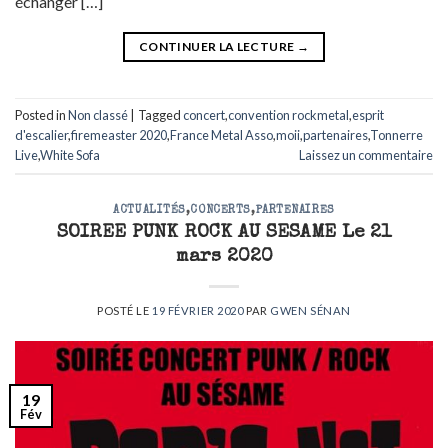
échanger […]
CONTINUER LA LECTURE
→
Posted in
Non classé
|
Tagged
concert
,
convention rockmetal
,
esprit
d'escalier
,
firemeaster 2020
,
France Metal Asso
,
moii
,
partenaires
,
Tonnerre
Live
,
White Sofa
Laissez un commentaire
ACTUALITÉS
,
CONCERTS
,
PARTENAIRES
SOIREE PUNK ROCK AU SESAME Le 21
mars 2020
POSTÉ LE
19 FÉVRIER 2020
PAR
GWEN SÉNAN
19
Fév