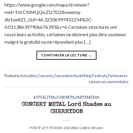
https://www.google.com/maps/d/viewer?
mid=1VcCNMQQisZl27D2Bowemq-
db1ux8Z1_J&ll=46.32206997452254%2C-
0.011386397906676393&z=6 Certaines structures ont
cessé leurs activités, certaines ne désirent plus être soutenus
malgré la gratuité ou ne répondent plus […]
CONTINUER LA LECTURE
→
Posted in
Actualités
,
Concerts
,
Convention RockMetal
,
Festivals
,
Partenaires
Laissez un commentaire
ACTUALITÉS
,
CONCERTS
,
PARTENAIRES
CONCERT METAL Lord Shades au
CHERRYDON
POSTÉ LE
9 FÉVRIER 2020
PAR
GWEN SÉNAN