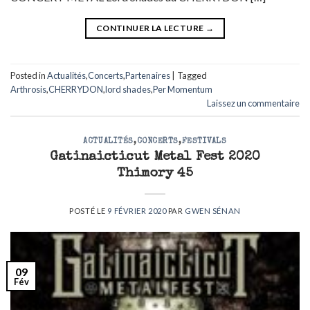
CONTINUER LA LECTURE
→
Posted in
Actualités
,
Concerts
,
Partenaires
|
Tagged
Arthrosis
,
CHERRYDON
,
lord shades
,
Per Momentum
Laissez un commentaire
ACTUALITÉS
,
CONCERTS
,
FESTIVALS
Gatinaicticut Metal Fest 2020
Thimory 45
POSTÉ LE
9 FÉVRIER 2020
PAR
GWEN SÉNAN
09
Fév