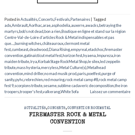
Posted in
Actualités
,
Concerts
,
Festivals
,
Partenaires
|
Tagged
adx
,
Ambrault
,
Aorlhac
,
arae
,
asphodelia
,
auxerre
,
awacks
,
betraying the
martyrs
,
bob's not dead
,
bon a rien
,
Boutique en ligne et stand sur la région
Centre-Val-de-Loire d’articles Rock & Metal indispensables et pas
que...
,
burning witches
,
châteauroux
,
clermont metal
fest
,
cumbeast
,
deadwood
,
Diana Rising
,
empyreal
,
etadchoc
,
firemaster
convention
,
gatinaicticut metal fest
,
horizon fest
,
hyaena
,
Impureza
,
iron
maiden tribute
,
Irya
,
KorbakStage RockMetal Shop
,
le silex
,
led zeppelin
tribute
,
mass hysteria
,
mercyless
,
Metal Culture(s)
,
Metalhead
convention
,
mind driller
,
no mad musik prod
,
paris
,
poetfest
,
purge of
sanity
,
pyhc
,
rebrechien
,
red mouring
,
rock metal camp #8
,
rock metal camp
fest 9
,
scorpions tribute
,
sesame
,
sublime cadaveric decomposition
,
the iron
troopers
,
trooper's fest
,
valkerang
,
White Sofa
Laissez un commentaire
ACTUALITÉS
,
CONCERTS
,
CONVENTION ROCKMETAL
FIREMASTER ROCK & METAL
CONVENTION