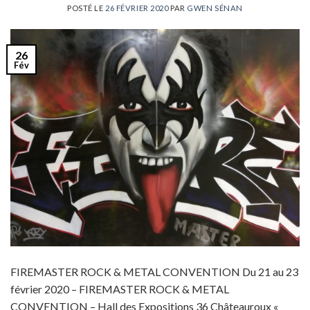
POSTÉ LE
26 FÉVRIER 2020
PAR
GWEN SÉNAN
26
Fév
FIREMASTER ROCK & METAL CONVENTION Du 21 au 23
février 2020 – FIREMASTER ROCK & METAL
CONVENTION – Hall des Expositions 36 Châteauroux «