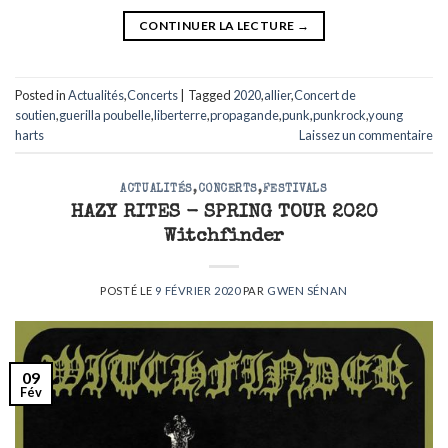
CONTINUER LA LECTURE
→
Posted in
Actualités
,
Concerts
|
Tagged
2020
,
allier
,
Concert de
soutien
,
guerilla poubelle
,
liberterre
,
propagande
,
punk
,
punkrock
,
young
harts
Laissez un commentaire
ACTUALITÉS
,
CONCERTS
,
FESTIVALS
HAZY RITES - SPRING TOUR 2020
Witchfinder
POSTÉ LE
9 FÉVRIER 2020
PAR
GWEN SÉNAN
09
Fév