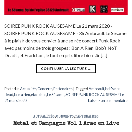
SOIREE PUNK ROCK AU SESAME Le 21 mars 2020 -
SOIREE PUNK ROCK AU SESAME - 36 Ambrault Le Sésame
à le plaisir de vous convier à une soirée concert Punk Rock
avec pas moins de trois groupes : Bon A Rien, Bob’s NoT
Dead! , et Etadchoc, le tout en prix libre bien sûr […]
CONTINUER LA LECTURE
→
Posted in
Actualités
,
Concerts
,
Partenaires
|
Tagged
Ambrault
,
bob's not
dead
,
bon a rien
,
etadchoc
,
Le Sésame
,
SOIREE PUNK ROCK AU SESAME Le
21 mars 2020
Laissez un commentaire
ACTUALITÉS
,
CONCERTS
,
PARTENAIRES
Metal et Campagne Vol 1 Arae en Live