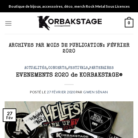
Skip
Boutique de bijoux, accessoires, déco, merch Rock Metal Sous Licences
to
content
0
ARCHIVES PAR MOIS DE PUBLICATION:
FÉVRIER
2020
ACTUALITÉS
,
CONCERTS
,
FESTIVALS
,
PARTENAIRES
EVENEMENTS 2020 de KORBAKSTAGE®
POSTÉ LE
27 FÉVRIER 2020
PAR
GWEN SÉNAN
27
Fév