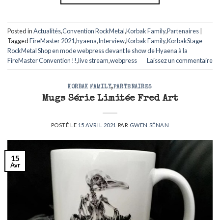
Posted in
Actualités
,
Convention RockMetal
,
Korbak Family
,
Partenaires
|
Tagged
FireMaster 2021
,
hyaena
,
Interview
,
Korbak Family
,
KorbakStage
RockMetal Shop en mode webpress devant le show de Hyaena à la
FireMaster Convention !!
,
live stream
,
webpress
Laissez un commentaire
KORBAK FAMILY
,
PARTENAIRES
Mugs Série Limitée Fred Art
POSTÉ LE
15 AVRIL 2021
PAR
GWEN SÉNAN
15
Avr