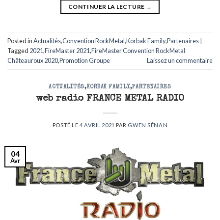
CONTINUER LA LECTURE
→
Posted in
Actualités
,
Convention RockMetal
,
Korbak Family
,
Partenaires
|
Tagged
2021
,
FireMaster 2021
,
FireMaster Convention RockMetal
Châteauroux 2020
,
Promotion Groupe
Laissez un commentaire
ACTUALITÉS
,
KORBAK FAMILY
,
PARTENAIRES
web radio FRANCE METAL RADIO
POSTÉ LE
4 AVRIL 2021
PAR
GWEN SÉNAN
04
Avr