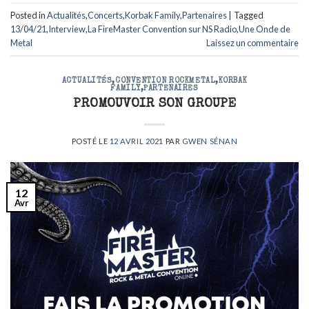
Posted in
Actualités
,
Concerts
,
Korbak Family
,
Partenaires
|
Tagged
13/04/21
,
Interview
,
La FireMaster Convention sur NS Radio
,
Une Onde de
Metal
Laissez un commentaire
ACTUALITÉS
,
CONVENTION ROCKMETAL
,
KORBAK
FAMILY
,
PARTENAIRES
PROMOUVOIR SON GROUPE
POSTÉ LE
12 AVRIL 2021
PAR
GWEN SÉNAN
12
Avr