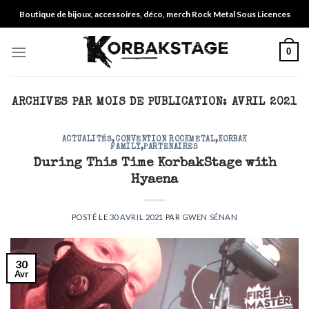
Skip
Boutique de bijoux, accessoires, déco, merch Rock Metal Sous Licences
to
content
0
ARCHIVES PAR MOIS DE PUBLICATION:
AVRIL 2021
ACTUALITÉS
,
CONVENTION ROCKMETAL
,
KORBAK
FAMILY
,
PARTENAIRES
During This Time KorbakStage with
Hyaena
POSTÉ LE
30 AVRIL 2021
PAR
GWEN SÉNAN
30
Avr