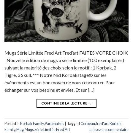
Mugs Série Limitée Fred Art Fred’art FAITES VOTRE CHOIX
: Nouvelle édition de mugs à série limitée (100 exemplaires)
suivant la majorité des choix selon le motif : 1 Korbak, 2
Tigre, 3 Skull. *** Notre Nid Korbakstage® sur les
évènements est un bon moyen de nous rencontrer. Pour
échanger sur vos besoins et envies. Et sur […]
CONTINUER LA LECTURE
→
Posted in
Korbak Family
,
Partenaires
|
Tagged
Corbeau
,
fred'art
,
Korbak
Family
,
Mug
,
Mugs Série Limitée Fred Art
Laissez un commentaire