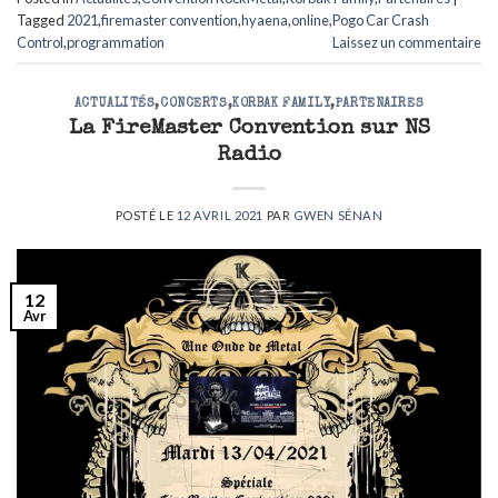
Tagged
2021
,
firemaster convention
,
hyaena
,
online
,
Pogo Car Crash
Control
,
programmation
Laissez un commentaire
ACTUALITÉS
,
CONCERTS
,
KORBAK FAMILY
,
PARTENAIRES
La FireMaster Convention sur NS
Radio
POSTÉ LE
12 AVRIL 2021
PAR
GWEN SÉNAN
12
Avr