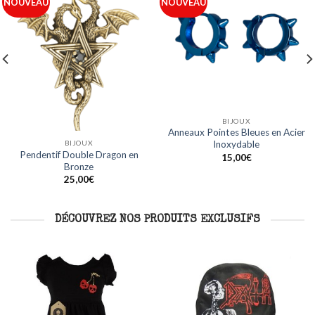
Ajouter
Ajouter
NOUVEAU
NOUVEAU
à ma
à ma
liste
liste
BIJOUX
BIJOUX
Anneaux Acier Ligne Bleue en
Anneaux Noirs Design Crâne en
Acier Inoxydable
Acier Inoxydable
15,00
€
15,00
€
DÉCOUVREZ NOS PRODUITS EXCLUSIFS