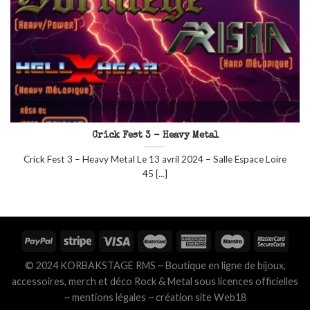
Crick Fest 3 - Heavy Metal
Crick Fest 3 – Heavy Metal Le 13 avril 2024 – Salle Espace Loire
45 [...]
© 2024 KORBAKSTAGE RMS ~ Boutique en ligne de bijoux,
accessoires, merch et déco Rock & Metal sous licences officielles
~
mentions légales
~
création site Web18