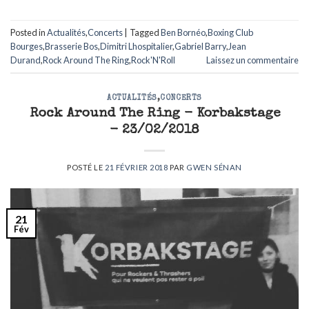
Posted in
Actualités
,
Concerts
|
Tagged
Ben Bornéo
,
Boxing Club
Bourges
,
Brasserie Bos
,
Dimitri Lhospitalier
,
Gabriel Barry
,
Jean
Durand
,
Rock Around The Ring
,
Rock'N'Roll
Laissez un commentaire
ACTUALITÉS
,
CONCERTS
Rock Around The Ring - Korbakstage
- 23/02/2018
POSTÉ LE
21 FÉVRIER 2018
PAR
GWEN SÉNAN
21
Fév