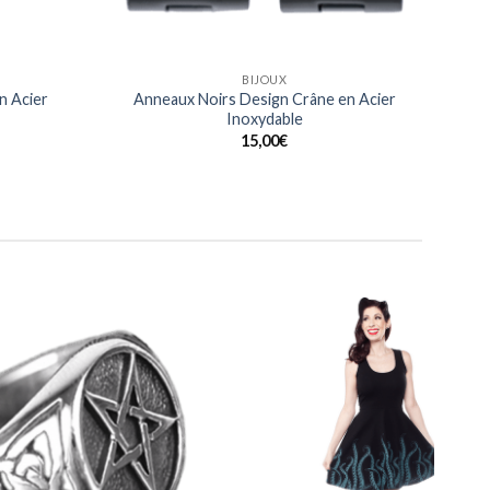
BAGUES
n Acier
Bague Noeuds Celtiques gravés en Acier
Inoxydable
20,00
€