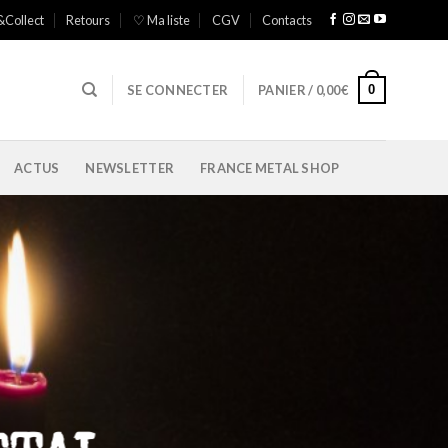
&Collect
Retours
♡ Ma liste
CGV
Contacts
0
SE CONNECTER
PANIER /
0,00
€
ACTUS
NEWSLETTER
FRANCE METAL SHOP