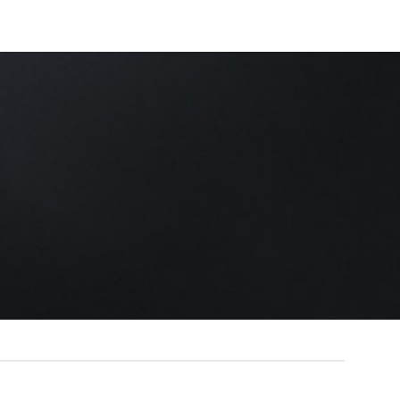
ès joli stand et Merci pour ma bague tête de mort…
lvain
/
Facebook