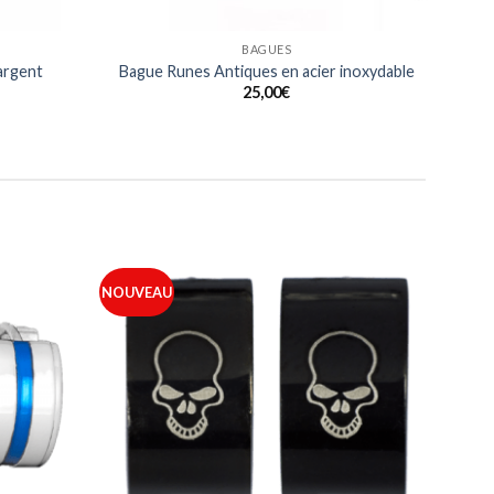
BAGUES
 argent
Bague Runes Antiques en acier inoxydable
25,00
€
NOUVEAU
Ajouter
Ajouter
à ma
à ma
liste
liste