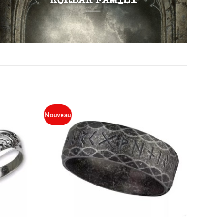
KORBAK FAMILY
Nouveau
Ajouter
Ajouter
à ma
à ma
liste
liste