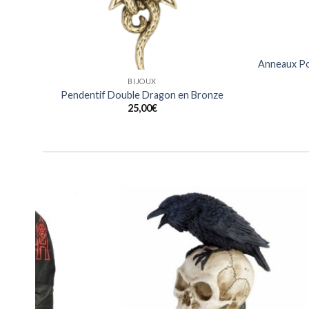
BIJOUX
ier
Anneaux Noirs Design Lezard en Acier
Anneaux 
Inoxydable
15,00
€