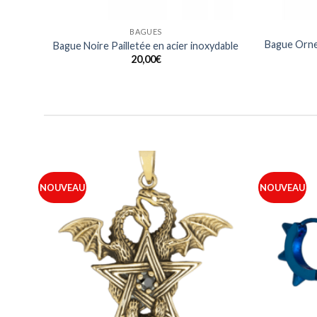
BAGUES
Bague Orne
nt
Bague Noire Pailletée en acier inoxydable
20,00
€
NOUVEAU
NOUVEAU
outer
Ajouter
 ma
à ma
iste
liste