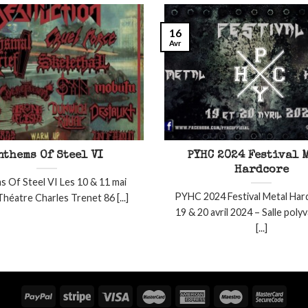
16
Avr
nthems Of Steel VI
PYHC 2024 Festival 
Hardcore
 Of Steel VI Les 10 & 11 mai
PYHC 2024 Festival Metal Har
héatre Charles Trenet 86 [...]
19 & 20 avril 2024 – Salle poly
[...]