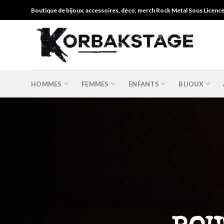
Skip
Boutique de bijoux, accessoires, déco, merch Rock Metal Sous Licenc
to
content
HOMMES
FEMMES
ENFANTS
BIJOUX