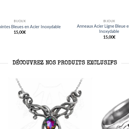
BIJOUX
BAGUES
Noirs Design Dragon en Acier
Bague Crânes Crossbones e
Inoxydable
inoxydable
15,00
€
20,00
€
DÉCOUVREZ NOS PRODUITS EXCLUSIFS