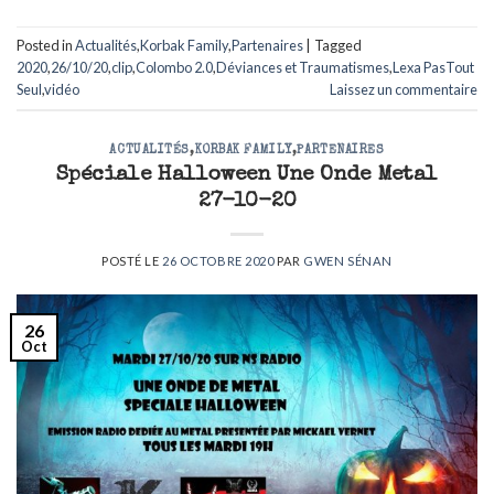
Posted in
Actualités
,
Korbak Family
,
Partenaires
|
Tagged
2020
,
26/10/20
,
clip
,
Colombo 2.0
,
Déviances et Traumatismes
,
Lexa PasTout
Seul
,
vidéo
Laissez un commentaire
ACTUALITÉS
,
KORBAK FAMILY
,
PARTENAIRES
Spéciale Halloween Une Onde Metal
27-10-20
POSTÉ LE
26 OCTOBRE 2020
PAR
GWEN SÉNAN
26
Oct