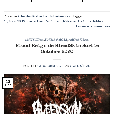
Posted in
Actualités
,
Korbak Family
,
Partenaires
|
Tagged
13/10/2020
,
19h
,
Guitar Hero Part 1
,
mardi
,
NS Radio
,
Une Onde de Metal
Laissez un commentaire
ACTUALITÉS
,
KORBAK FAMILY
,
PARTENAIRES
Blood Reign de BleedSkin Sortie
Octobre 2020
POSTÉ LE
13 OCTOBRE 2020
PAR
GWEN SÉNAN
13
Oct