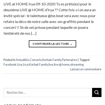
LIVE at HOME Irya 09-10-2020 Tu es prêts(es) pour le
deuxième LIVE @ HOME d’Irya ?? Cette fois-ci on aura un
invité spécial : le talentueux @be.beat sera avec nous pour
refaire la déco de notre salle avec ses graffitis pendant le
concert !! 1h de set prévue pendant laquelle on jouera
l’entièreté de nos […]
CONTINUER LA LECTURE
→
Posted in
Actualités
,
Concerts
,
Korbak Family
,
Partenaires
|
Tagged
Facebook Live
,
Irya
,
Korbak Family
,
live
,
live @ home
,
streaming
Laissez un commentaire