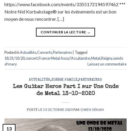
https://www.facebook.com/events/3355172194597462 ***
Notre Nid Korbakstage® sur les évènements est un bon
moyen de nous rencontrer. […]
CONTINUER LA LECTURE
→
Posted in
Actualités
,
Concerts
,
Partenaires
|
Tagged
18
,
31/10/20
,
concert
,
France Metal Asso
,
l'Accalandre
,
Metal
,
Reigny
,
seeds
of mary
Laissez un commentaire
ACTUALITÉS
,
KORBAK FAMILY
,
PARTENAIRES
Les Guitar Heros Part I sur Une Onde
de Metal 13-10-2020
POSTÉ LE
13 OCTOBRE 2020
PAR
GWEN SÉNAN
13