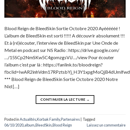
Blood Reign de BleedSkin Sortie Octobre 2020 Ayéééééé !
L’album de BleedSkin est sorti !!!!! A découvrir absolument !!!
Et à (ré)écouter, l’interview de BleedSkin par Une Onde de
Metal en podcast sur NS Radio : https://drive.google.com/
…/15SCp2NmSKw5C4gomzgsViJ…/view Pour écouter
l’album c’est par là : https://fanlink.to/bloodreign?
fbclid=IwAR2inhVdm17RPztsbYj_H3Y1xpgMoQjB4dUmlfw
*** Blood Reign de BleedSkin Sortie Octobre 2020 Notre
Nid […]
CONTINUER LA LECTURE
→
Posted in
Actualités
,
Korbak Family
,
Partenaires
|
Tagged
06/10/2020
,
album
,
BleedSkin
,
Blood Reign
Laissez un commentaire