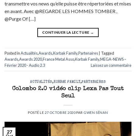
transmettre vos news qu’elle puisse être répertoriées et mises
en avant. Avec @REGARDE LES HOMMES TOMBER ,
@Purge Of […]
CONTINUER LA LECTURE
→
Posted in
Actualités
,
Awards
,
Korbak Family
,
Partenaires
|
Tagged
Awards
,
Awards 2020
,
France Metal Asso
,
Korbak Family
,
MEGA-NEWS –
Février 2020 - Audio 2.3
Laissez un commentaire
ACTUALITÉS
,
KORBAK FAMILY
,
PARTENAIRES
Colombo 2.0 vidéo clip Lexa Pas Tout
Seul
POSTÉ LE
27 OCTOBRE 2020
PAR
GWEN SÉNAN
27
Oct