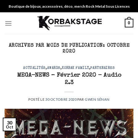
Skip
Boutique de bijoux, accessoires, déco, merch Rock Metal Sous Licences
to
content
0
ARCHIVES PAR MOIS DE PUBLICATION:
OCTOBRE
2020
ACTUALITÉS
,
AWARDS
,
KORBAK FAMILY
,
PARTENAIRES
MEGA-NEWS – Février 2020 - Audio
2.3
POSTÉ LE
30 OCTOBRE 2020
PAR
GWEN SÉNAN
30
Oct