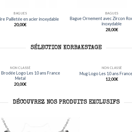
BAGUES
BAGUES
Bague Ornement avec Zircon Rou
re Pailletée en acier inoxydable
inoxydable
20,00
€
28,00
€
SÉLECTION KORBAKSTAGE
NON CLASSÉ
NON CLASSÉ
T Shirt Manches Longues H
T Shirt Kermhit Logo
Metalhead France Met
15,00
€
Ajouter
à ma
22,00
€
liste
DÉCOUVREZ NOS PRODUITS EXCLUSIFS