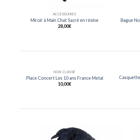
ACCESSOIRES
Miroir à Main Chat Sacré en résine
Bague Noi
28,00
€
NON CLASSÉ
 Metal
T Shirt Logo Les 10 ans France Metal
15,00
€
outer
Ajouter
à ma
à ma
iste
liste