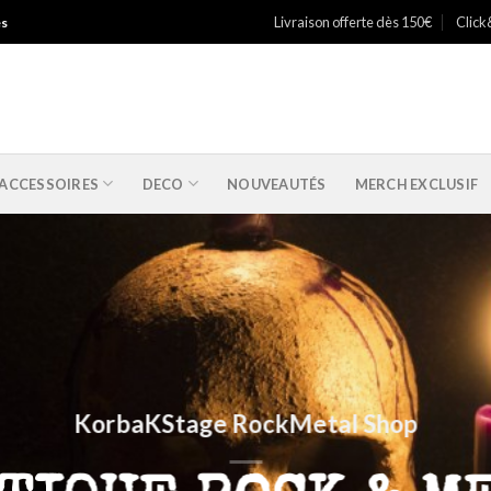
Livraison offerte dès 150€
Click
es
ACCESSOIRES
DECO
NOUVEAUTÉS
MERCH EXCLUSIF
KorbaKStage RockMetal Shop