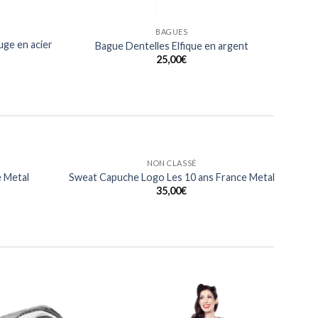
BAGUES
ge en acier
Bague Dentelles Elfique en argent
25,00
€
NON CLASSÉ
eart Of
T Shirt Heart Of Metalhead France Metal
al
17,00
€
Ajouter
Ajouter
à ma
à ma
liste
liste