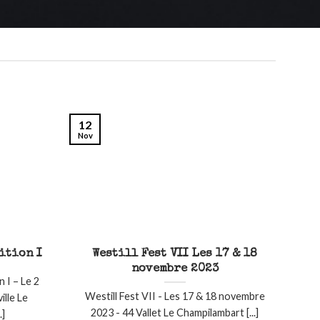
12
Nov
ition I
Westill Fest VII Les 17 & 18
novembre 2023
I – Le 2
Westill Fest VII - Les 17 & 18 novembre
lle Le
2023 - 44 Vallet Le Champilambart [...]
.]