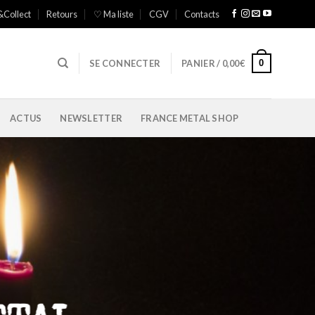
&Collect
Retours
♡ Ma liste
CGV
Contacts
0
SE CONNECTER
PANIER /
0,00
€
ACTUS
NEWSLETTER
FRANCE METAL SHOP