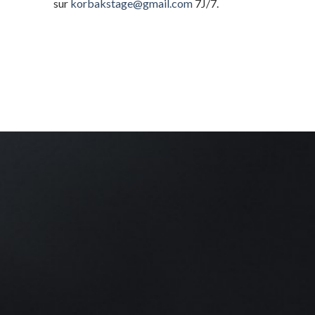
sur
korbakstage@gmail.com
7J/7.