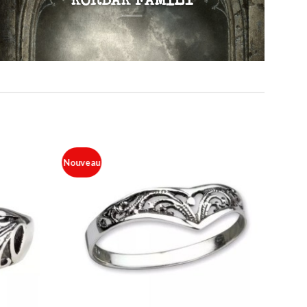
KORBAK FAMILY
Nouveau
Ajouter
Ajouter
à ma
à ma
liste
liste