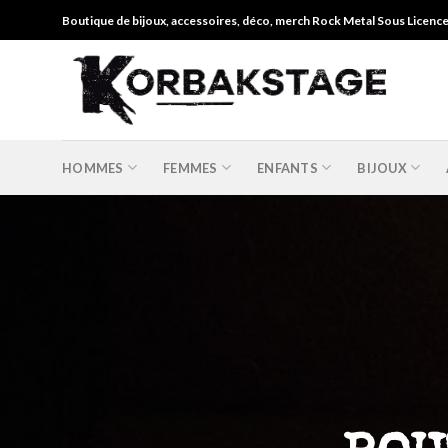
Skip
Boutique de bijoux, accessoires, déco, merch Rock Metal Sous Licenc
to
content
HOMMES
FEMMES
ENFANTS
BIJOUX