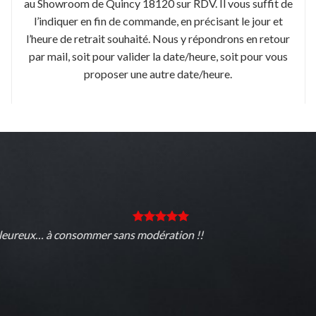
au Showroom de Quincy 18120 sur RDV. Il vous suffit de
l’indiquer en fin de commande, en précisant le jour et
l’heure de retrait souhaité. Nous y répondrons en retour
par mail, soit pour valider la date/heure, soit pour vous
proposer une autre date/heure.
aleureux… à consommer sans modération !!