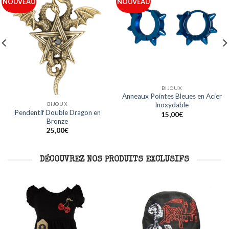
Ajouter
Ajouter
NOUVEAU
NOUVEAU
à ma
à ma
liste
liste
BIJOUX
BIJOUX
Anneaux Acier Ligne Bleue en
Anneaux Noirs Design Crâne en
Acier Inoxydable
Acier Inoxydable
15,00
€
15,00
€
DÉCOUVREZ NOS PRODUITS EXCLUSIFS