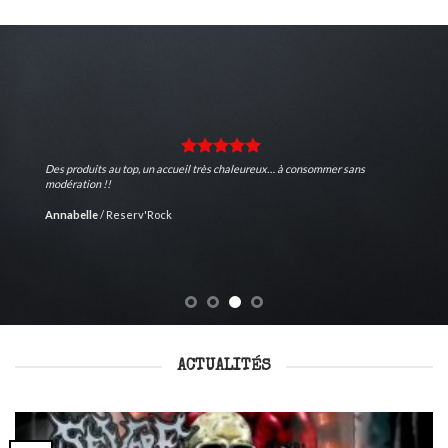
Des produits au top, un accueil très chaleureux… à consommer sans
modération !!
Annabelle
/
Reserv'Rock
ACTUALITÉS