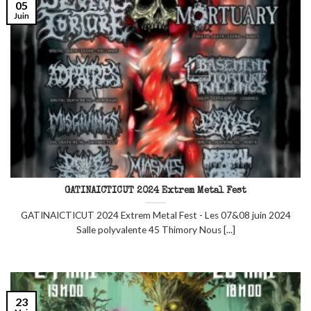
05
Juin
GATINAICTICUT 2024 Extrem Metal Fest
GATINAICTICUT 2024 Extrem Metal Fest - Les 07&08 juin 2024
Salle polyvalente 45 Thimory Nous [...]
23