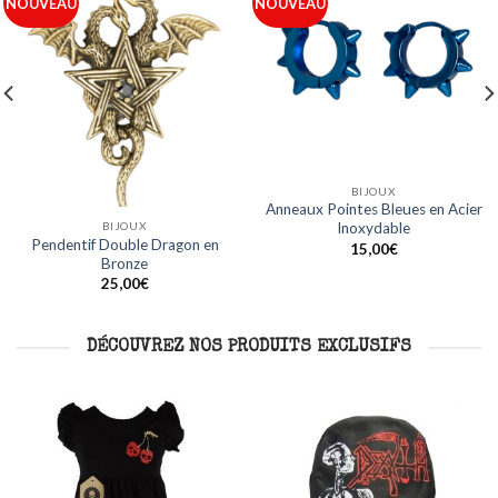
Ajouter
Ajouter
NOUVEAU
NOUVEAU
à ma
à ma
liste
liste
BIJOUX
BIJOUX
Anneaux Acier Ligne Bleue en
Anneaux Noirs Design Crâne en
Acier Inoxydable
Acier Inoxydable
15,00
€
15,00
€
DÉCOUVREZ NOS PRODUITS EXCLUSIFS