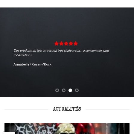
Des produits au top, un accueil très chaleureux… à consommer sans
modération !!
Annabelle
/
Reserv'Rock
ACTUALITÉS