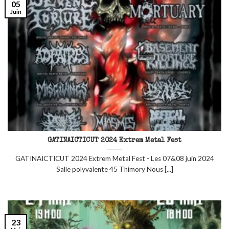
05
Juin
GATINAICTICUT 2024 Extrem Metal Fest
GATINAICTICUT 2024 Extrem Metal Fest - Les 07&08 juin 2024
Salle polyvalente 45 Thimory Nous [...]
23