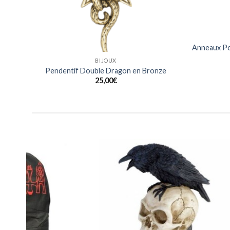
BIJOUX
ier
Anneaux Noirs Design Lezard en Acier
Anneaux 
Inoxydable
15,00
€