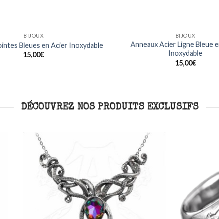
BIJOUX
BAGUES
Noirs Design Dragon en Acier
Bague Crânes Crossbones e
Inoxydable
inoxydable
15,00
€
20,00
€
DÉCOUVREZ NOS PRODUITS EXCLUSIFS