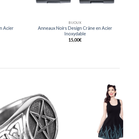
BAGUES
n Acier
Bague Noeuds Celtiques gravés en Acier
Inoxydable
20,00
€