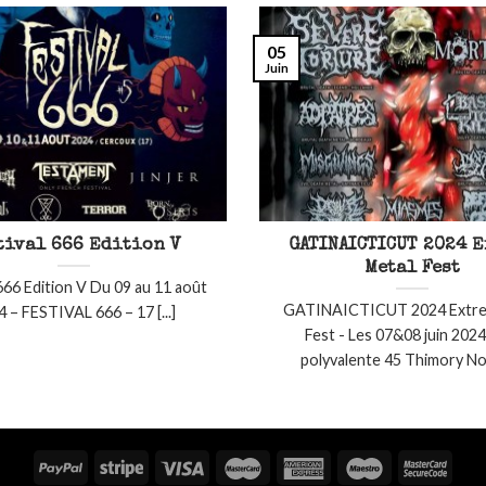
05
Juin
tival 666 Edition V
GATINAICTICUT 2024 
Metal Fest
 666 Edition V Du 09 au 11 août
GATINAICTICUT 2024 Extre
 – FESTIVAL 666 – 17 [...]
Fest - Les 07&08 juin 2024
polyvalente 45 Thimory Nous