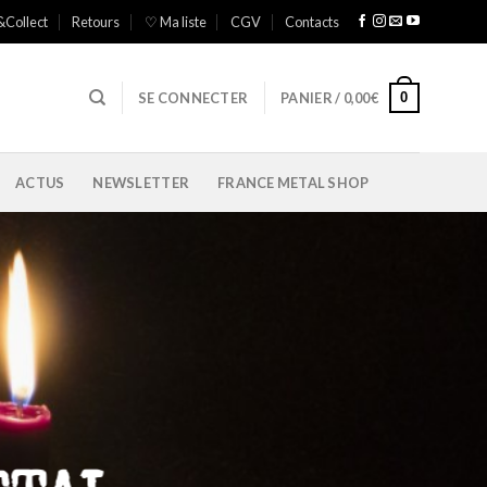
&Collect
Retours
♡ Ma liste
CGV
Contacts
0
SE CONNECTER
PANIER /
0,00
€
ACTUS
NEWSLETTER
FRANCE METAL SHOP