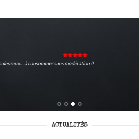
Très joli stand et Merci pour ma bagu
Sylvain
/
Facebook
ACTUALITÉS