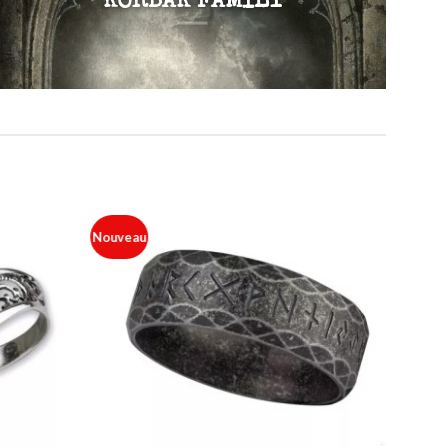
KORBAK FAMILY
Nouveau
Ajouter
Ajouter
à ma
à ma
liste
liste