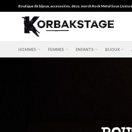
Skip
Boutique de bijoux, accessoires, déco, merch Rock Metal Sous Licenc
to
content
HOMMES
FEMMES
ENFANTS
BIJOUX