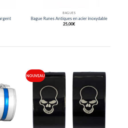
BAGUES
 argent
Bague Runes Antiques en acier inoxydable
25,00
€
NOUVEAU
Ajouter
Ajouter
à ma
à ma
liste
liste