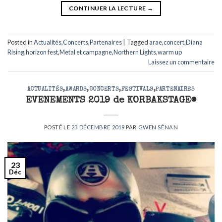
CONTINUER LA LECTURE
→
Posted in
Actualités
,
Concerts
,
Partenaires
|
Tagged
arae
,
concert
,
Diana
Rising
,
horizon fest
,
Metal et campagne
,
Northern Lights
,
warm up
Laissez un commentaire
ACTUALITÉS
,
AWARDS
,
CONCERTS
,
FESTIVALS
,
PARTENAIRES
EVENEMENTS 2019 de KORBAKSTAGE®
POSTÉ LE
23 DÉCEMBRE 2019
PAR
GWEN SÉNAN
23
Déc