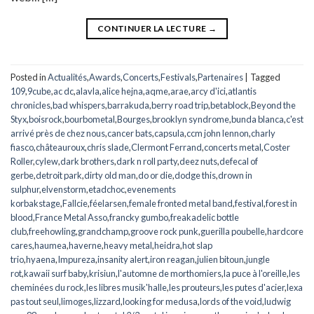
CONTINUER LA LECTURE
→
Posted in
Actualités
,
Awards
,
Concerts
,
Festivals
,
Partenaires
|
Tagged
109
,
9cube
,
ac dc
,
alavla
,
alice hejna
,
aqme
,
arae
,
arcy d'ici
,
atlantis
chronicles
,
bad whispers
,
barrakuda
,
berry road trip
,
betablock
,
Beyond the
Styx
,
boisrock
,
bourbometal
,
Bourges
,
brooklyn syndrome
,
bunda blanca
,
c'est
arrivé près de chez nous
,
cancer bats
,
capsula
,
ccm john lennon
,
charly
fiasco
,
châteauroux
,
chris slade
,
Clermont Ferrand
,
concerts metal
,
Coster
Roller
,
cylew
,
dark brothers
,
dark n roll party
,
deez nuts
,
defecal of
gerbe
,
detroit park
,
dirty old man
,
do or die
,
dodge this
,
drown in
sulphur
,
elvenstorm
,
etadchoc
,
evenements
korbakstage
,
Fallcie
,
féelarsen
,
female fronted metal band
,
festival
,
forest in
blood
,
France Metal Asso
,
francky gumbo
,
freakadelic bottle
club
,
freehowling
,
grandchamp
,
groove rock punk
,
guerilla poubelle
,
hardcore
cares
,
haumea
,
haverne
,
heavy metal
,
heidra
,
hot slap
trio
,
hyaena
,
Impureza
,
insanity alert
,
iron reagan
,
julien bitoun
,
jungle
rot
,
kawaii surf baby
,
krisiun
,
l'automne de morthomiers
,
la puce à l'oreille
,
les
cheminées du rock
,
les libres musik'halle
,
les prouteurs
,
les putes d'acier
,
lexa
pas tout seul
,
limoges
,
lizzard
,
looking for medusa
,
lords of the void
,
ludwig