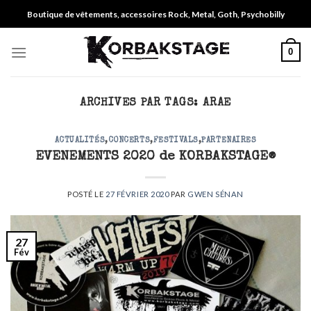
Skip
Boutique de vêtements, accessoires Rock, Metal, Goth, Psychobilly
to
content
0
ARCHIVES PAR TAGS:
ARAE
ACTUALITÉS
,
CONCERTS
,
FESTIVALS
,
PARTENAIRES
EVENEMENTS 2020 de KORBAKSTAGE®
POSTÉ LE
27 FÉVRIER 2020
PAR
GWEN SÉNAN
27
Fév