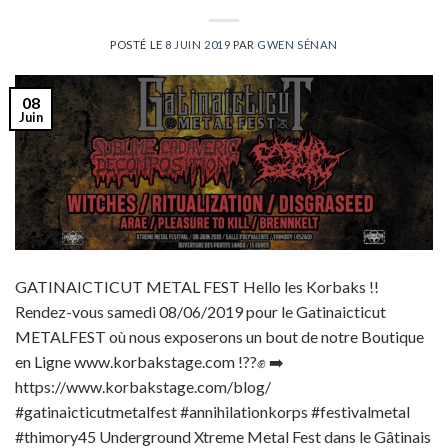
POSTÉ LE
8 JUIN 2019
PAR
GWEN SÉNAN
08
Juin
GATINAICTICUT METAL FEST Hello les Korbaks !!
Rendez-vous samedi 08/06/2019 pour le Gatinaicticut
METALFEST où nous exposerons un bout de notre Boutique
en Ligne www.korbakstage.com !??✊ ➡️
https://www.korbakstage.com/blog/
#gatinaicticutmetalfest #annihilationkorps #festivalmetal
#thimory45 Underground Xtreme Metal Fest dans le Gâtinais