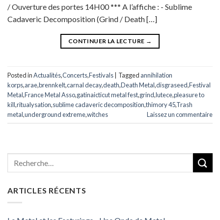
/ Ouverture des portes 14H00 *** A l’affiche : - Sublime
Cadaveric Decomposition (Grind / Death […]
CONTINUER LA LECTURE
→
Posted in
Actualités
,
Concerts
,
Festivals
|
Tagged
annihilation
korps
,
arae
,
brennkelt
,
carnal decay
,
death
,
Death Metal
,
disgraseed
,
Festival
Metal
,
France Metal Asso
,
gatinaicticut metal fest
,
grind
,
lutece
,
pleasure to
kill
,
ritualysation
,
sublime cadaveric decomposition
,
thimory 45
,
Trash
metal
,
underground extreme
,
witches
Laissez un commentaire
ARTICLES RÉCENTS