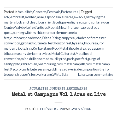
Posted in
Actualités
,
Concerts
,
Festivals
,
Partenaires
|
Tagged
adx
,
Ambrault
,
Aorlhac
,
arae
,
asphodelia
,
auxerre
,
awacks
,
betraying the
martyrs
,
bob's not dead
,
bon a rien
,
Boutique en ligne et stand sur la région
Centre-Val-de-Loire d’articles Rock & Metal indispensables et pas
que...
,
burning witches
,
châteauroux
,
clermont metal
fest
,
cumbeast
,
deadwood
,
Diana Rising
,
empyreal
,
etadchoc
,
firemaster
convention
,
gatinaicticut metal fest
,
horizon fest
,
hyaena
,
Impureza
,
iron
maiden tribute
,
Irya
,
KorbakStage RockMetal Shop
,
le silex
,
led zeppelin
tribute
,
mass hysteria
,
mercyless
,
Metal Culture(s)
,
Metalhead
convention
,
mind driller
,
no mad musik prod
,
paris
,
poetfest
,
purge of
sanity
,
pyhc
,
rebrechien
,
red mouring
,
rock metal camp #8
,
rock metal camp
fest 9
,
scorpions tribute
,
sesame
,
sublime cadaveric decomposition
,
the iron
troopers
,
trooper's fest
,
valkerang
,
White Sofa
Laissez un commentaire
ACTUALITÉS
,
CONCERTS
,
PARTENAIRES
Metal et Campagne Vol 1 Arae en Live
POSTÉ LE
11 FÉVRIER 2020
PAR
GWEN SÉNAN