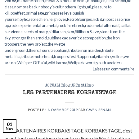
von 88
,
madame robert
,
metal 2/3
,
metal in veins
,
montluçon
,
nina'school
,
no
class
,
no more back
,
nobody's cult
,
nothern lights
,
nü
,
pleasure to
kill
,
poetfest
,
primal age
,
princesses leya
,
punish
yourself
,
pyhc
,
rebrechien
,
reign over
,
Retro Bourges
,
rick it
,
riipost asso
,
rise
up
,
rock experimental art metal
,
rock in rebrech
,
rock metal alternatif
,
saillat
sur vienne
,
seeds of mary
,
sidilarsen
,
skor
,
Stillborn Slave
,
stone from the
sky
,
stronger than arnold
,
sublime cadaveric decomposition
,
the iron
troopers
,
the new project
,
the yvette
underground
,
thiers
,
Tours
,
trepalium
,
tribute iron maiden
,
tribute
metallica
,
tribute motorhead
,
troopers fest 4
,
uppercut
,
vitamin x
,
volker
,
we
are not
,
Whisper Of Ba'al
,
wild karma
,
Wolfpack
,
worst
,
youth avoiders
Laissez un commentaire
ACTUALITÉS
,
PARTENAIRES
LES PARTENAIRES KORBAKSTAGE
POSTÉ LE
1 NOVEMBRE 2019
PAR
GWEN SÉNAN
01
Nov
LES PARTENAIRES KORBAKSTAGE KORBAKSTAGE, c’est
avant tout une boutique de vente en ligne dédiée à la culture