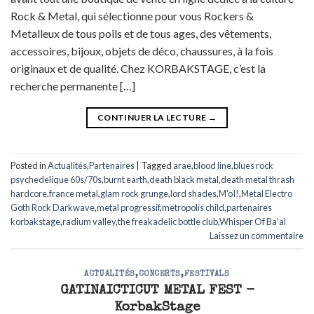
Rock & Metal, qui sélectionne pour vous Rockers &
Metalleux de tous poils et de tous ages, des vêtements,
accessoires, bijoux, objets de déco, chaussures, à la fois
originaux et de qualité. Chez KORBAKSTAGE, c’est la
recherche permanente […]
CONTINUER LA LECTURE
→
Posted in
Actualités
,
Partenaires
|
Tagged
arae
,
blood line
,
blues rock
psychedelique 60s/70s
,
burnt earth
,
death black metal
,
death metal thrash
hardcore
,
france metal
,
glam rock grunge
,
lord shades
,
M'oÏ!
,
Metal Electro
Goth Rock Darkwave
,
metal progressif
,
metropolis child
,
partenaires
korbakstage
,
radium valley
,
the freakadelic bottle club
,
Whisper Of Ba'al
Laissez un commentaire
ACTUALITÉS
,
CONCERTS
,
FESTIVALS
GATINAICTICUT METAL FEST -
KorbakStage