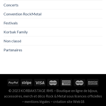
Concerts
Convention RockMetal
Festivals
Korbak Family
Non classé
Partenaires
© 2023 KORBAKSTAGE RMS ~ Boutique en ligne de bijoux,
accessoires, merch et déco Rock & Metal sous licences officielles
~
mentions légales
~
création site Web18