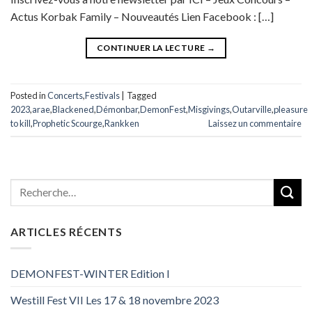
Actus Korbak Family – Nouveautés Lien Facebook : […]
CONTINUER LA LECTURE
→
Posted in
Concerts
,
Festivals
|
Tagged
2023
,
arae
,
Blackened
,
Démonbar
,
DemonFest
,
Misgivings
,
Outarville
,
pleasure
to kill
,
Prophetic Scourge
,
Rankken
Laissez un commentaire
ARTICLES RÉCENTS
DEMONFEST-WINTER Edition I
Westill Fest VII Les 17 & 18 novembre 2023