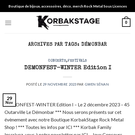
Skip
Boutique de bijoux, accessoires, déco, merch Rock Metal Sous Licences
to
content
0
ARCHIVES PAR TAGS:
DÉMONBAR
CONCERTS
,
FESTIVALS
DEMONFEST-WINTER Edition I
POSTÉ LE
29 NOVEMBRE 2023
PAR
GWEN SÉNAN
29
Nov
DEMONFEST-WINTER Edition I – Le 2 décembre 2023 – 45
Outarville Le Démonbar *** Nous serons présents sur cet
évènement avec notre Boutique KorbakStage Rock Metal
Shop ! *** Toutes les infos par ICI *** Korbak Family
Inscrivez-vous à notre newsletter par ICI – Jeux Concours –