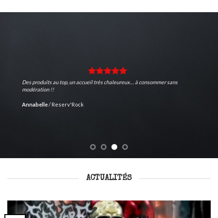
Des produits au top, un accueil très chaleureux… à consommer sans
modération !!
Annabelle
/
Reserv'Rock
ACTUALITÉS