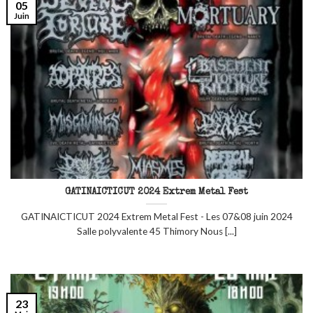
05
Juin
GATINAICTICUT 2024 Extrem Metal Fest
GATINAICTICUT 2024 Extrem Metal Fest - Les 07&08 juin 2024
Salle polyvalente 45 Thimory Nous [...]
23