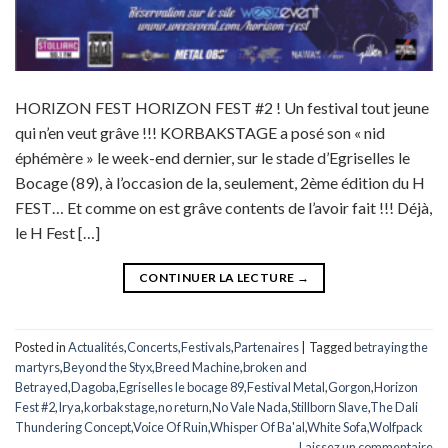
HORIZON FEST HORIZON FEST #2 ! Un festival tout jeune
qui n’en veut grâve !!! KORBAKSTAGE a posé son « nid
éphémère » le week-end dernier, sur le stade d’Egriselles le
Bocage (89), à l’occasion de la, seulement, 2ème édition du H
FEST… Et comme on est grâve contents de l’avoir fait !!! Déjà,
le H Fest […]
CONTINUER LA LECTURE
→
Posted in
Actualités
,
Concerts
,
Festivals
,
Partenaires
|
Tagged
betraying the
martyrs
,
Beyond the Styx
,
Breed Machine
,
broken and
Betrayed
,
Dagoba
,
Egriselles le bocage 89
,
Festival Metal
,
Gorgon
,
Horizon
Fest #2
,
Irya
,
korbakstage
,
no return
,
No Vale Nada
,
Stillborn Slave
,
The Dali
Thundering Concept
,
Voice Of Ruin
,
Whisper Of Ba'al
,
White Sofa
,
Wolfpack
Laissez un commentaire