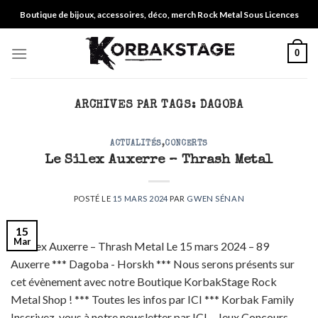
Skip
Boutique de bijoux, accessoires, déco, merch Rock Metal Sous Licences
to
content
0
ARCHIVES PAR TAGS:
DAGOBA
ACTUALITÉS
,
CONCERTS
Le Silex Auxerre – Thrash Metal
POSTÉ LE
15 MARS 2024
PAR
GWEN SÉNAN
15
Mar
Le Silex Auxerre – Thrash Metal Le 15 mars 2024 – 89
Auxerre *** Dagoba - Horskh *** Nous serons présents sur
cet évènement avec notre Boutique KorbakStage Rock
Metal Shop ! *** Toutes les infos par ICI *** Korbak Family
Inscrivez-vous à notre newsletter par ICI – Jeux Concours –