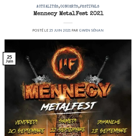
ACTUALITÉS
,
CONCERTS
,
FESTIVALS
Mennecy MetalFest 2021
POSTÉ LE
25 JUIN 2021
PAR
GWEN SÉNAN
25
Juin