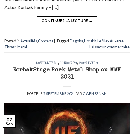
Actus Korbak Family – […]
CONTINUER LA LECTURE
→
Posted in
Actualités
,
Concerts
|
Tagged
Dagoba
,
Horskh
,
Le Silex Auxerre –
Thrash Metal
Laissez un commentaire
ACTUALITÉS
,
CONCERTS
,
FESTIVALS
KorbakStage Rock Metal Shop au MMF
2021
POSTÉ LE
7 SEPTEMBRE 2021
PAR
GWEN SÉNAN
07
Sep