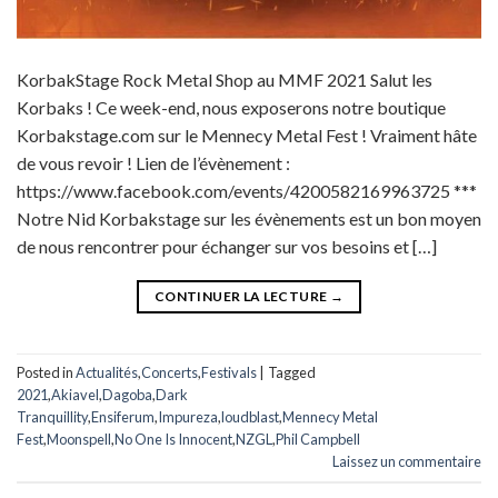
KorbakStage Rock Metal Shop au MMF 2021 Salut les
Korbaks ! Ce week-end, nous exposerons notre boutique
Korbakstage.com sur le Mennecy Metal Fest ! Vraiment hâte
de vous revoir ! Lien de l’évènement :
https://www.facebook.com/events/4200582169963725 ***
Notre Nid Korbakstage sur les évènements est un bon moyen
de nous rencontrer pour échanger sur vos besoins et […]
CONTINUER LA LECTURE
→
Posted in
Actualités
,
Concerts
,
Festivals
|
Tagged
2021
,
Akiavel
,
Dagoba
,
Dark
Tranquillity
,
Ensiferum
,
Impureza
,
loudblast
,
Mennecy Metal
Fest
,
Moonspell
,
No One Is Innocent
,
NZGL
,
Phil Campbell
Laissez un commentaire