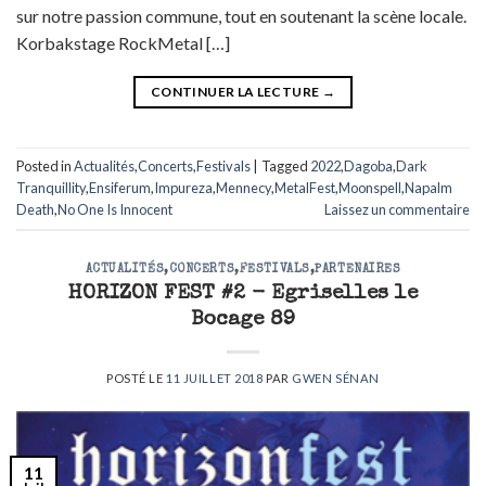
sur notre passion commune, tout en soutenant la scène locale.
Korbakstage RockMetal […]
CONTINUER LA LECTURE
→
Posted in
Actualités
,
Concerts
,
Festivals
|
Tagged
2022
,
Dagoba
,
Dark
Tranquillity
,
Ensiferum
,
Impureza
,
Mennecy
,
MetalFest
,
Moonspell
,
Napalm
Death
,
No One Is Innocent
Laissez un commentaire
ACTUALITÉS
,
CONCERTS
,
FESTIVALS
,
PARTENAIRES
HORIZON FEST #2 - Egriselles le
Bocage 89
POSTÉ LE
11 JUILLET 2018
PAR
GWEN SÉNAN
11