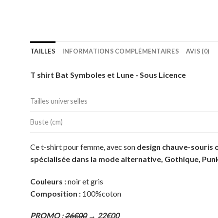
TAILLES
INFORMATIONS COMPLÉMENTAIRES
AVIS (0)
T shirt Bat Symboles et Lune - Sous Licence
Tailles universelles
Buste (cm)
Ce t-shirt pour femme, avec son
design chauve-souris o
spécialisée dans la mode alternative, Gothique, Pun
Couleurs :
noir et gris
Composition :
100%coton
PROMO :
26€00
→ 22€00