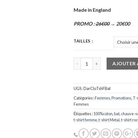
Made in England
PROMO :
26€00
→ 20€00
TAILLES :
Quantité
AJOUTER 
UGS :
DarCloTshFBat
Catégories :
Femmes
,
Promotions
,
T-
Femmes
Étiquettes :
100%coton
,
bat
,
chauve-s
t-shirt femme
,
t-shirt Metal
,
t-shirt ro