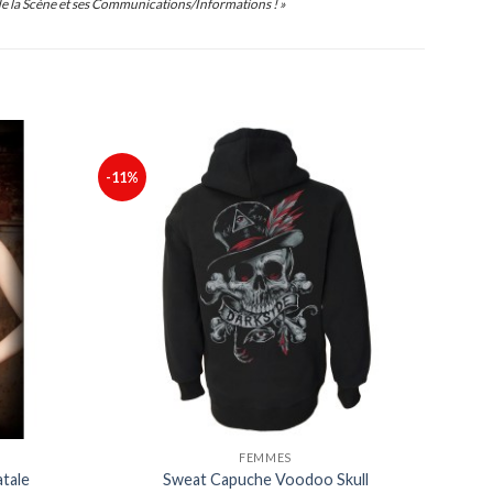
de la Scène et ses Communications/Informations ! »
-11%
Ajouter
Ajouter
à ma
à ma
liste
liste
FEMMES
tale
Sweat Capuche Voodoo Skull