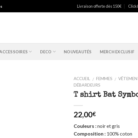
Livraison offerte dès 150€
Click
es
ACCESSOIRES
DECO
NOUVEAUTÉS
MERCH EXCLUSIF
ACCUEIL
FEMMES
VÊTEMEN
/
/
DÉBARDEURS
Ajouter
T shirt Bat Symb
à ma
liste
22,00
€
Couleurs :
noir et gris
Composition :
100% coton