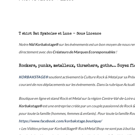
T shirt Bat Symboles et Lune - Sous Licence
Notre
Nid Korbakstage®
sur les évènements est un bon moyen de nous renc
directement avec des
Créateurs de Marques Ecoresponsables
!
Rockers, punks, metalleux, thrashers, goths… Soyez fie
KORBAKSTAGE®
soutient activement la Culture Rock & Metal par sa Pr
courant de nos déplacements sur les évènements. Dans la rubrique Actualité
Boutique en ligne et stand Rock et Metal sur la région Centre-Val-de-Loire 
Korbakstage®
est une entreprise créée par un couple passionné de Rock & M
pour toute la famille (hommes, femmes & enfants). Pour toute la famille Ro
https://www.facebook.com/korbakstage.boutique/
« Les Vidéos prises par KorbakStage® RockMetal Shop ne sont pas à but lucr