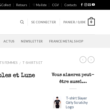
&Collect
Retours
♡ Ma liste
CGV
Contacts
0
SE CONNECTER
PANIER /
0,00
€
ACTUS
NEWSLETTER
FRANCE METAL SHOP
TS FEMMES
T-SHIRTS ET
/
oles et Lune
Vous aimerez peut-
être aussi…
T-shirt Slayer
Girly Scratchy
Logo