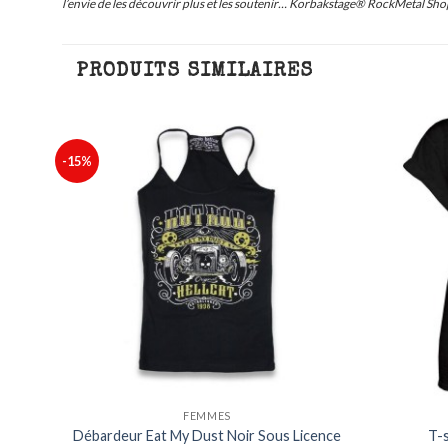
l’envie de les découvrir plus et les soutenir… Korbakstage® RockMetal Shop
PRODUITS SIMILAIRES
-15%
outer
Ajouter
à ma
à ma
iste
liste
FEMMES
Garden
Débardeur Eat My Dust Noir Sous Licence
T-