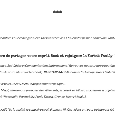
***
ontrer. Pour échanger sur vos besoins et envies. Et sur notre passion commune. Tout e
rs de partager votre esprit Rock et rejoignez la Korbak Family !
ésence. Ses Vidéos et Communications/Informations ! Retrouvez-nous sur notre boutiqu
s de notre site et sur facebook).
KORBAKSTAGE®
soutient les Groupes Rock & Metal 
d’articles Rock & Metal indispensables et pas que…
etal, afin de vous proposer des vêtements, accessoires, bijoux, chaussures et objets de
ck (Rockabilly, Psychobilly, Punk, Thrash, Grunge, Heavy Metal…).
atif. (Vu la qualité, le contraire serait étonnant !!). Ces vidéos ont pour but de vous