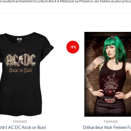
 soutient activement la Culture Rock & Metal par sa Présence, ses Vidéos au plus près 
-9%
Ajouter
à ma
liste
FEMMES
FEMMES
shirt AC DC Rock or Bust
Débardeur Noir Femme Fa