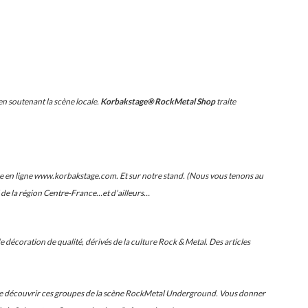
n soutenant la scène locale.
Korbakstage® RockMetal Shop
traite
e en ligne www.korbakstage.com. Et sur notre stand. (Nous vous tenons au
de la région Centre-France…et d’ailleurs…
 décoration de qualité, dérivés de la culture Rock & Metal. Des articles
 faire découvrir ces groupes de la scène RockMetal Underground. Vous donner