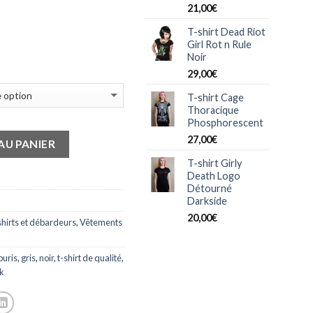
21,00
€
T-shirt Dead Riot
Girl Rot n Rule
Noir
29,00
€
T-shirt Cage
Thoracique
Phosphorescent
27,00
€
AU PANIER
T-shirt Girly
Death Logo
Détourné
Darkside
20,00
€
shirts et débardeurs
,
Vêtements
ouris
,
gris
,
noir
,
t-shirt de qualité
,
ck