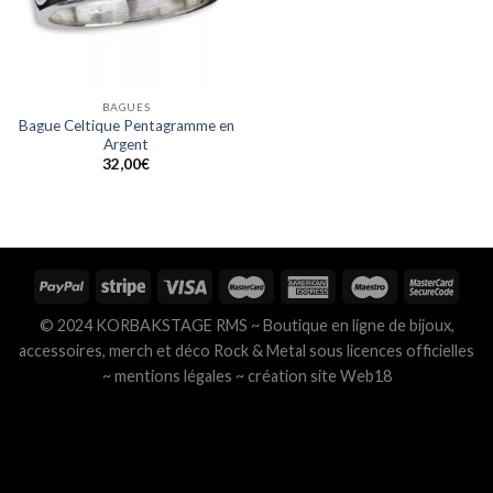
BAGUES
Bague Celtique Pentagramme en
Argent
32,00
€
© 2024 KORBAKSTAGE RMS ~ Boutique en ligne de bijoux,
accessoires, merch et déco Rock & Metal sous licences officielles
~
mentions légales
~
création site Web18