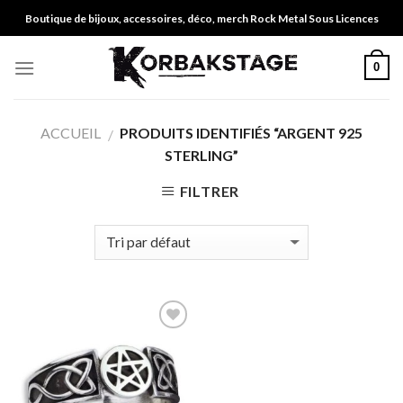
Skip
Boutique de bijoux, accessoires, déco, merch Rock Metal Sous Licences
to
content
0
ACCUEIL
PRODUITS IDENTIFIÉS “ARGENT 925
/
STERLING”
FILTRER
Ajouter
à ma
liste