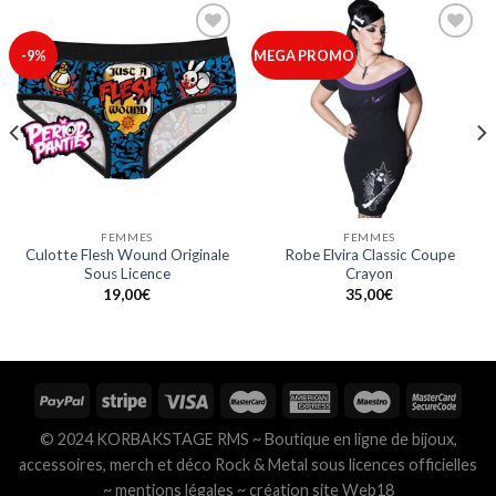
Ajouter
Ajouter
-9%
MEGA PROMO
à ma
à ma
liste
liste
FEMMES
FEMMES
Culotte Flesh Wound Originale
Robe Elvira Classic Coupe
Sous Licence
Crayon
19,00
€
35,00
€
© 2024 KORBAKSTAGE RMS ~ Boutique en ligne de bijoux,
accessoires, merch et déco Rock & Metal sous licences officielles
~
mentions légales
~
création site Web18