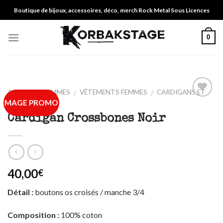
Skip
Boutique de bijoux, accessoires, déco, merch Rock Metal Sous Licences
to
content
0
ACCUEIL
FEMMES
VÊTEMENTS FEMMES
CARDIGANS ET
/
/
/
MAGE PROMO
SWEATS
Ajouter
à ma
Cardigan Crossbones Noir
liste
40,00
€
Détail :
boutons os croisés / manche 3/4
Composition :
100% coton