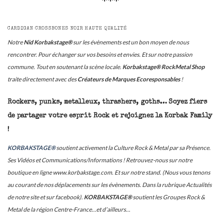
***
CARDIGAN CROSSBONES NOIR HAUTE QUALITÉ
Notre
Nid Korbakstage®
sur les évènements est un bon moyen de nous
rencontrer. Pour échanger sur vos besoins et envies. Et sur notre passion
commune. Tout en soutenant la scène locale.
Korbakstage® RockMetal Shop
traite directement avec des
Créateurs de Marques Ecoresponsables
!
Rockers, punks, metalleux, thrashers, goths… Soyez fiers
de partager votre esprit Rock et rejoignez la Korbak Family
!
KORBAKSTAGE®
soutient activement la Culture Rock & Metal par sa Présence.
Ses Vidéos et Communications/Informations ! Retrouvez-nous sur notre
boutique en ligne www.korbakstage.com. Et sur notre stand. (Nous vous tenons
au courant de nos déplacements sur les évènements. Dans la rubrique Actualités
de notre site et sur facebook).
KORBAKSTAGE®
soutient les Groupes Rock &
Metal de la région Centre-France…et d’ailleurs…