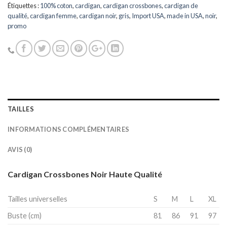
Étiquettes :
100% coton
,
cardigan
,
cardigan crossbones
,
cardigan de
qualité
,
cardigan femme
,
cardigan noir
,
gris
,
Import USA
,
made in USA
,
noir
,
promo
TAILLES
INFORMATIONS COMPLÉMENTAIRES
AVIS (0)
Cardigan Crossbones Noir Haute Qualité
Tailles universelles
S
M
L
XL
Buste (cm)
81
86
91
97