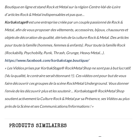
Boutique en ligne et stand Rock et Metal sur la région Centre-Val-de-Loire
d’articles Rock & Metal indispensables et pas que…
Korbakstage®
est une entreprise créée par un couple passionné de Rock &
Metal, afin de vous proposer des vêtements, accessoires, bijoux, chaussures et
objets de décoration de qualité, dérivés de la culture Rock & Metal. Des articles
pour toute la famille (hommes, femmes & enfants). Pour toute la famille Rock
(Rockabilly, Psychobilly, Punk, Thrash, Grunge, Heavy Metal…).
https://www.facebook.com/korbakstage.boutique/
« Les Vidéos prises par KorbakStage® RockMetal Shop ne sont pas à but lucratif.
(Vu la qualité, le contraire serait étonnant !!). Ces vidéos ont pour but de vous
faire découvrir ces groupes de la scène RockMetal Underground. Vous donner
l’envie de les découvrir plus et les soutenir… Korbakstage® RockMetal Shop
soutient activement la Culture Rock & Metal par sa Présence, ses Vidéos au plus
près de la Scène et ses Communications/Informations ! »
PRODUITS SIMILAIRES