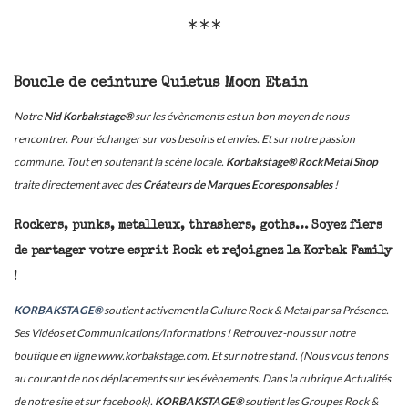
***
Boucle de ceinture Quietus Moon Etain
Notre
Nid Korbakstage®
sur les évènements est un bon moyen de nous
rencontrer. Pour échanger sur vos besoins et envies. Et sur notre passion
commune. Tout en soutenant la scène locale.
Korbakstage® RockMetal Shop
traite directement avec des
Créateurs de Marques Ecoresponsables
!
Rockers, punks, metalleux, thrashers, goths… Soyez fiers
de partager votre esprit Rock et rejoignez la Korbak Family
!
KORBAKSTAGE®
soutient activement la Culture Rock & Metal par sa Présence.
Ses Vidéos et Communications/Informations ! Retrouvez-nous sur notre
boutique en ligne www.korbakstage.com. Et sur notre stand. (Nous vous tenons
au courant de nos déplacements sur les évènements. Dans la rubrique Actualités
de notre site et sur facebook).
KORBAKSTAGE®
soutient les Groupes Rock &