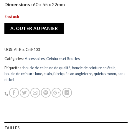
Dimensions :
60 x 55 x 22mm
En stock
AJOUTER AU PANIER
UGS :
AlcBouCeiB103
Catégories :
Accessoires
,
Ceintures et Boucles
Étiquettes :
boucle de ceinture de qualité
,
boucle de ceinture en étain
,
boucle de ceinture lune
,
etain
,
fabriquée an angleterre
,
quietus moon
,
sans
nickel
TAILLES