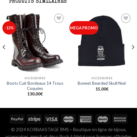
PRODUITS SIMILAIRES
Ajouter
Ajouter
-13%
MEGA PROMO
à ma
à ma
liste
liste
ACCESSOIRES
ACCESSOIRES
Boots Cuir Bordeaux 14 Trous
Bonnet Bearded Skull Noir
Coquées
15,00
€
130,00
€
© 2024 KORBAKSTAGE RMS ~ Boutique en ligne de bijoux,
accessoires, merch et déco Rock & Metal sous licences officielles