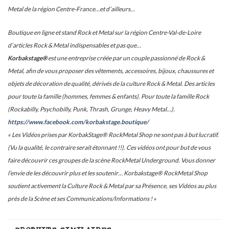
Metal de la région Centre-France…et d’ailleurs…
Boutique en ligne et stand Rock et Metal sur la région Centre-Val-de-Loire
d’articles Rock & Metal indispensables et pas que…
Korbakstage®
est une entreprise créée par un couple passionné de Rock &
Metal, afin de vous proposer des vêtements, accessoires, bijoux, chaussures et
objets de décoration de qualité, dérivés de la culture Rock & Metal. Des articles
pour toute la famille (hommes, femmes & enfants). Pour toute la famille Rock
(Rockabilly, Psychobilly, Punk, Thrash, Grunge, Heavy Metal…).
https://www.facebook.com/korbakstage.boutique/
« Les Vidéos prises par KorbakStage® RockMetal Shop ne sont pas à but lucratif.
(Vu la qualité, le contraire serait étonnant !!). Ces vidéos ont pour but de vous
faire découvrir ces groupes de la scène RockMetal Underground. Vous donner
l’envie de les découvrir plus et les soutenir… Korbakstage® RockMetal Shop
soutient activement la Culture Rock & Metal par sa Présence, ses Vidéos au plus
près de la Scène et ses Communications/Informations ! »