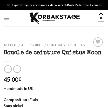
Skip
Boutique de bijoux, accessoires, déco, merch Rock Metal Sous Licences
to
content
0
ACCUEIL
ACCESSOIRES
CEINTURES ET BOUCLES
/
/
Ajouter
Boucle de ceinture Quietus Moon
à ma
liste
45,00
€
Handmade in UK
Composition :
Etain
Sans nickel