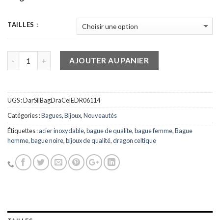
TAILLES :
Quantité
AJOUTER AU PANIER
UGS :
DarSilBagDraCelEDR06114
Catégories :
Bagues
,
Bijoux
,
Nouveautés
Étiquettes :
acier inoxydable
,
bague de qualite
,
bague femme
,
Bague
homme
,
bague noire
,
bijoux de qualité
,
dragon celtique