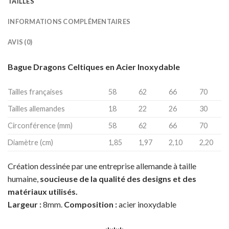
TAILLES
INFORMATIONS COMPLÉMENTAIRES
AVIS (0)
Bague Dragons Celtiques en Acier Inoxydable
Tailles françaises
58
62
66
70
Tailles allemandes
18
22
26
30
Circonférence (mm)
58
62
66
70
Diamètre (cm)
1,85
1,97
2,10
2,20
Création dessinée par une entreprise allemande à taille
humaine,
soucieuse de la qualité des designs et des
matériaux utilisés.
Largeur :
8mm.
Composition :
acier inoxydable