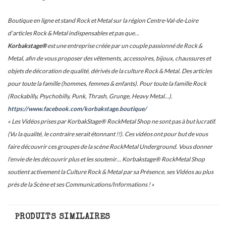
Boutique en ligne et stand Rock et Metal sur la région Centre-Val-de-Loire
d’articles Rock & Metal indispensables et pas que…
Korbakstage®
est une entreprise créée par un couple passionné de Rock &
Metal, afin de vous proposer des vêtements, accessoires, bijoux, chaussures et
objets de décoration de qualité, dérivés de la culture Rock & Metal. Des articles
pour toute la famille (hommes, femmes & enfants). Pour toute la famille Rock
(Rockabilly, Psychobilly, Punk, Thrash, Grunge, Heavy Metal…).
https://www.facebook.com/korbakstage.boutique/
« Les Vidéos prises par KorbakStage® RockMetal Shop ne sont pas à but lucratif.
(Vu la qualité, le contraire serait étonnant !!). Ces vidéos ont pour but de vous
faire découvrir ces groupes de la scène RockMetal Underground. Vous donner
l’envie de les découvrir plus et les soutenir… Korbakstage® RockMetal Shop
soutient activement la Culture Rock & Metal par sa Présence, ses Vidéos au plus
près de la Scène et ses Communications/Informations ! »
PRODUITS SIMILAIRES