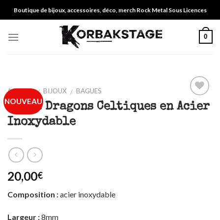
Skip
Boutique de bijoux, accessoires, déco, merch Rock Metal Sous Licences
to
content
0
ACCUEIL
BIJOUX
BAGUES
/
/
NOUVEAU
Ajouter
Bague Dragons Celtiques en Acier
à ma
Inoxydable
liste
20,00
€
Composition :
acier inoxydable
Largeur :
8mm