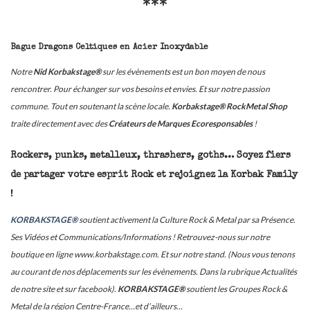
***
Bague Dragons Celtiques en Acier Inoxydable
Notre
Nid Korbakstage®
sur les évènements est un bon moyen de nous
rencontrer. Pour échanger sur vos besoins et envies. Et sur notre passion
commune. Tout en soutenant la scène locale.
Korbakstage® RockMetal Shop
traite directement avec des
Créateurs de Marques Ecoresponsables
!
Rockers, punks, metalleux, thrashers, goths… Soyez fiers
de partager votre esprit Rock et rejoignez la Korbak Family
!
KORBAKSTAGE®
soutient activement la Culture Rock & Metal par sa Présence.
Ses Vidéos et Communications/Informations ! Retrouvez-nous sur notre
boutique en ligne www.korbakstage.com. Et sur notre stand. (Nous vous tenons
au courant de nos déplacements sur les évènements. Dans la rubrique Actualités
de notre site et sur facebook).
KORBAKSTAGE®
soutient les Groupes Rock &
Metal de la région Centre-France…et d’ailleurs…