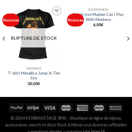
ACCESSOIRES
Patch Iron Maiden Can I Play
With Madness
Ajouter
Ajouter
Nouveau
Nouveau
à ma
à ma
6,00
€
liste
liste
RUPTURE DE STOCK
HOMMES
T-shirt Metallica Jump In The
Fire
30,00
€
© 2024 KORBAKSTAGE RMS ~ Boutique en ligne de bijoux,
accessoires, merch et déco Rock & Metal sous licences officielles
~
mentions légales
~
création site Web18